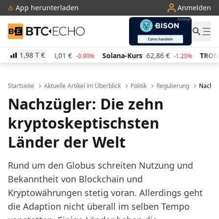
App herunterladen
Anmelden
BTC-ECHO
1,98 T
€
urs
48,01
€
Solana-Kurs
62,86
€
TRON-Kurs
0,28
-0.90%
-1.20%
Startseite
Aktuelle Artikel im Überblick
Politik
Regulierung
Nachzüg
Nachzügler: Die zehn
kryptoskeptischsten
Länder der Welt
Rund um den Globus schreiten Nutzung und
Bekanntheit von Blockchain und
Kryptowährungen stetig voran. Allerdings geht
die Adaption nicht überall im selben Tempo