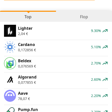
Top
Flop
Lighter
9.30%
2,04
€
Cardano
5.10%
0,172856
€
Beldex
2.70%
0,076569
€
Algorand
2.60%
0,077855
€
Aave
2.20%
78,07
€
Pump.fun
2.20%