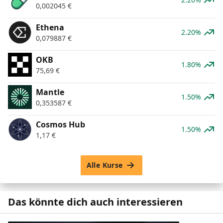
0,002045
€
Ethena
2.20%
0,079887
€
OKB
1.80%
75,69
€
Mantle
1.50%
0,353587
€
Cosmos Hub
1.50%
1,17
€
Alle Kurse
Das könnte dich auch interessieren