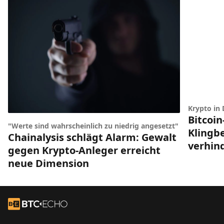
Krypto in
Bitcoin
"Werte sind wahrscheinlich zu niedrig angesetzt"
Klingbe
Chainalysis schlägt Alarm: Gewalt
verhin
gegen Krypto-Anleger erreicht
neue Dimension
Footer
Zur Startseite