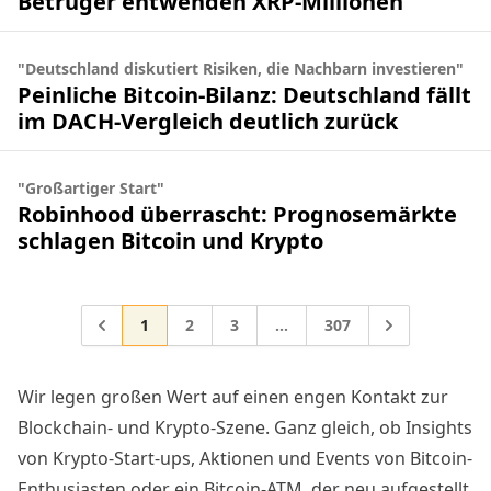
Betrüger entwenden XRP-Millionen
"Deutschland diskutiert Risiken, die Nachbarn investieren"
Peinliche Bitcoin-Bilanz: Deutschland fällt
im DACH-Vergleich deutlich zurück
"Großartiger Start"
Robinhood überrascht: Prognosemärkte
schlagen Bitcoin und Krypto
Gehe zur Seite
Gehe zur Seite
Gehe zur Seite
Gehe zur Seite
Gehe zu
1
2
3
…
307
Zwischenseiten weggelasse
Wir legen großen Wert auf einen engen Kontakt zur
Blockchain- und Krypto-Szene. Ganz gleich, ob Insights
von Krypto-Start-ups, Aktionen und Events von Bitcoin-
Enthusiasten oder ein Bitcoin-ATM, der neu aufgestellt