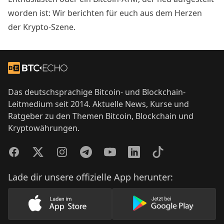
worden ist: Wir berichten für euch aus dem Herzen
der Krypto-Szene.
Footer
Zur Startseite
Das deutschsprachige Bitcoin- und Blockchain-
Leitmedium seit 2014. Aktuelle News, Kurse und
Ratgeber zu den Themen Bitcoin, Blockchain und
Kryptowährungen.
Facebook
Twitter
Instagram
Telegram
YouTube
LinkedIn
TikTok
Lade dir unsere offizielle App herunter:
Lade unsere App im AppStore herunter
Lade unsere App