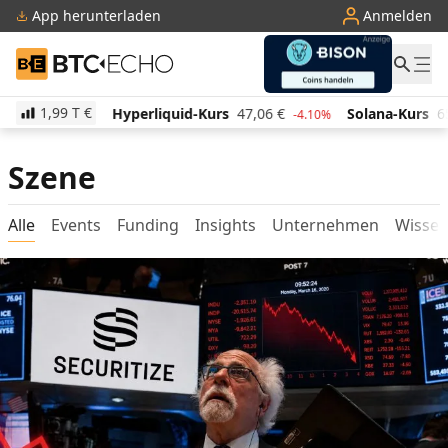
App herunterladen
Anmelden
BTC-ECHO
1,99 T
€
€
Hyperliquid-Kurs
47,06
€
Solana-Kurs
65,23
€
0.80%
-4.10%
2
Szene
Alle
Events
Funding
Insights
Unternehmen
Wisse