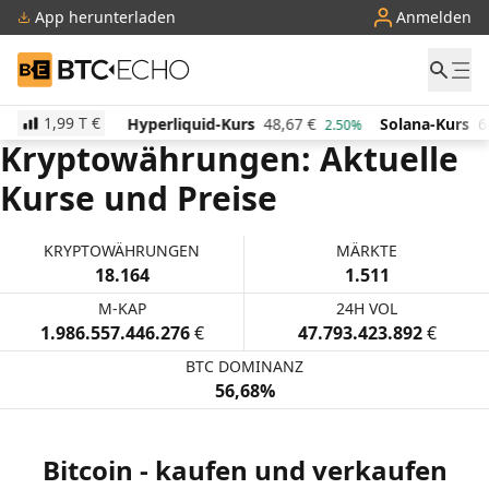
App herunterladen
Anmelden
BTC-ECHO
1,99 T
€
514,04
€
Hyperliquid-Kurs
48,67
€
Solana-Kurs
6
0.00%
2.50%
Kryptowährungen: Aktuelle
Kurse und Preise
KRYPTOWÄHRUNGEN
MÄRKTE
18.164
1.511
M-KAP
24H VOL
1.986.557.446.276
€
47.793.423.892
€
BTC DOMINANZ
56,68%
Bitcoin - kaufen und verkaufen