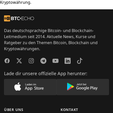
Kryptowährung.
Footer
Zur Startseite
Das deutschsprachige Bitcoin- und Blockchain-
Leitmedium seit 2014. Aktuelle News, Kurse und
Ratgeber zu den Themen Bitcoin, Blockchain und
Kryptowährungen.
Facebook
Twitter
Instagram
Telegram
YouTube
LinkedIn
TikTok
Lade dir unsere offizielle App herunter:
Lade unsere App im AppStore herunter
Lade unsere App
ÜBER UNS
KONTAKT