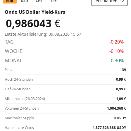
Jetzt
kaufen
EUR
USD
CHF
TRY
Ondo US Dollar Yield-Kurs
0,986043
€
Letzte Aktualisierung:
09.08.2026 15:57
TAG
-0.20%
WOCHE
-0.10%
MONAT
0.30%
Platz
39
Hoch 24-Stunden
0,99
€
Tief 24-Stunden
0,99
€
Allzeithoch
(26.03.2024)
1,09
€
Volumen 24-Stunden
1.004.368
€
Maximaler Supply
0 USDY
Handelbare Coins
1.877.523.388 USDY