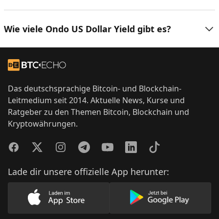
Wie viele Ondo US Dollar Yield gibt es?
Footer
Zur Startseite
Das deutschsprachige Bitcoin- und Blockchain-
Leitmedium seit 2014. Aktuelle News, Kurse und
Ratgeber zu den Themen Bitcoin, Blockchain und
Kryptowährungen.
Facebook
Twitter
Instagram
Telegram
YouTube
LinkedIn
TikTok
Lade dir unsere offizielle App herunter:
Lade unsere App im AppStore herunter
Lade unsere App