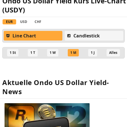
Ondo US Dollar Yield Kurs Live-Chart
(USDY)
EUR
USD
CHF
Line Chart
Candlestick
1 St
1 T
1 W
1 M
1 J
Alles
Aktuelle Ondo US Dollar Yield-
News