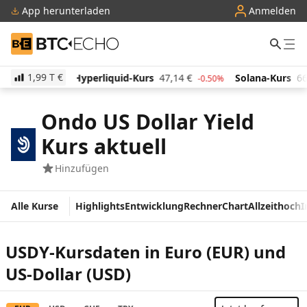
App herunterladen
Anmelden
BTC-ECHO
1,99 T
€
Hyperliquid-Kurs
47,14
€
Solana-Kurs
66,26
€
-0.50%
1.10%
Ondo US Dollar Yield
Kurs aktuell
Hinzufügen
Alle Kurse
Highlights
Entwicklung
Rechner
Chart
Allzeithoch
I
USDY-Kursdaten in Euro (EUR) und
US-Dollar (USD)