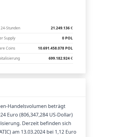
 24-Stunden
21.249.136
€
er Supply
0 POL
are Coins
10.691.458.078 POL
italisierung
699.182.924
€
unden-Handelsvolumen beträgt
924 Euro (806,347,284 US-Dollar)
sierung. Derzeit befinden sich
ATIC) am 13.03.2024 bei 1,12 Euro