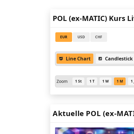
POL (ex-MATIC) Kurs Li
EUR
USD
CHF
Line Chart
Candlestick
Zoom
1 St
1 T
1 W
1 M
1 
Aktuelle POL (ex-MAT