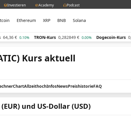
Investieren
Academy
Podcast
itcoin
Ethereum
XRP
BNB
Solana
4,36
€
TRON-Kurs
0,282849
€
Dogecoin-Kurs
0,06
0.10%
0.00%
TIC) Kurs aktuell
echner
Chart
Allzeithoch
Infos
News
Preishistorie
FAQ
 (EUR) und US-Dollar (USD)