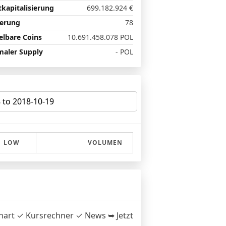
kapitalisierung
699.182.924
€
ierung
78
lbare Coins
10.691.458.078
POL
aler Supply
- POL
LOW
VOLUMEN
Chart ✓ Kursrechner ✓ News ➥ Jetzt