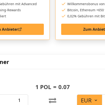
Gebühren mit Advanced
Willkommensbonus von
aking-Rewards
Bitcoin, Ethereum +650 
iert
0,02% Gebühren mit Bi
 Anbieter
Zum Anbiet
hner
1
POL
=
0.07
EUR