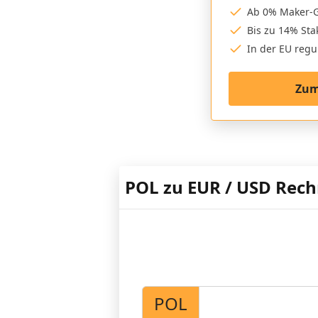
Ab 0% Maker-
Bis zu 14% St
In der EU regul
Zum
POL zu EUR / USD Rec
POL