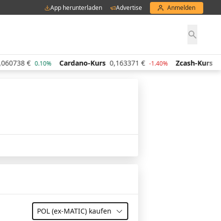
App herunterladen
Advertise
Anmelden
0738
€
Cardano-Kurs
0,163371
€
Zcash-Kurs
443,
0.10%
-1.40%
POL (ex-MATIC)
kaufen