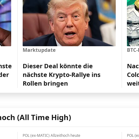
Marktupdate
BTC-
hste
Dieser Deal könnte die
Nac
der
nächste Krypto-Rallye ins
Col
Rollen bringen
wei
hoch (All Time High)
POL (ex-MATIC) Allzeithoch heute
POL (e