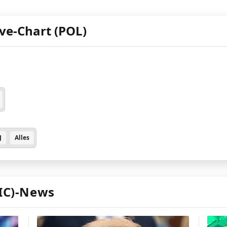
ve-Chart (POL)
J
Alles
IC)-News