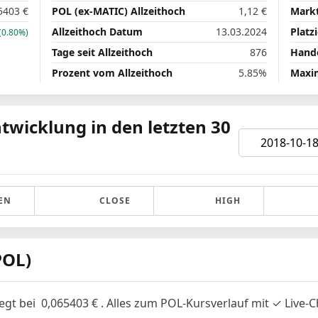
5403
€
POL (ex-MATIC) Allzeithoch
1,12
€
Markt
Allzeithoch Datum
13.03.2024
Platz
(0.80%)
Tage seit Allzeithoch
876
Hande
Prozent vom Allzeithoch
5.85%
Maxim
twicklung in den letzten 30
EN
CLOSE
HIGH
POL)
iegt bei
0,065403
€
. Alles zum POL-Kursverlauf mit ✓ Live-