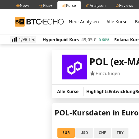
News
Plus+
Kurse
Analysen
Reviews
Neu: Analysen
Alle Kurse
B
BTC-ECHO
1,98 T
€
517,16
€
Hyperliquid-Kurs
49,05
€
Solana-Kurs
6
-0.60%
0.60%
POL (ex-MA
Hinzufügen
Alle Kurse
Highlights
Entwicklung
R
POL-Kursdaten in Euro
EUR
USD
CHF
TRY