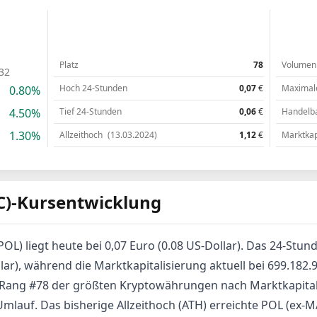
Platz
78
Volumen
32
Hoch 24-Stunden
0,07
€
Maximal
0.80%
4.50%
Tief 24-Stunden
0,06
€
Handelb
1.30%
Allzeithoch
(13.03.2024)
1,12
€
Marktkap
C)-Kursentwicklung
POL) liegt heute bei 0,07 Euro (0.08 US-Dollar). Das 24-St
lar), während die Marktkapitalisierung aktuell bei 699.182.
) Rang #78 der größten Kryptowährungen nach Marktkapitali
mlauf. Das bisherige Allzeithoch (ATH) erreichte POL (ex-M