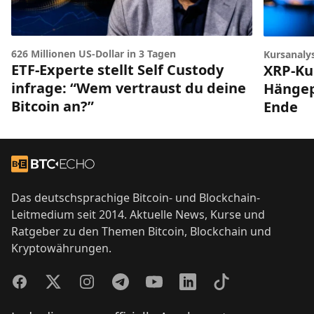
626 Millionen US-Dollar in 3 Tagen
Kursanaly
ETF-Experte stellt Self Custody
XRP-Ku
infrage: “Wem vertraust du deine
Hängep
Bitcoin an?”
Ende
Footer
Zur Startseite
Das deutschsprachige Bitcoin- und Blockchain-
Leitmedium seit 2014. Aktuelle News, Kurse und
Ratgeber zu den Themen Bitcoin, Blockchain und
Kryptowährungen.
Facebook
Twitter
Instagram
Telegram
YouTube
LinkedIn
TikTok