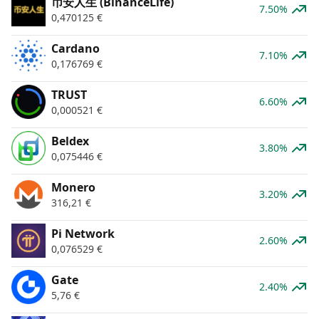
币安人生 (BinanceLife)
7.50%
0,470125
€
Cardano
7.10%
0,176769
€
TRUST
6.60%
0,000521
€
Beldex
3.80%
0,075446
€
Monero
3.20%
316,21
€
Pi Network
2.60%
0,076529
€
Gate
2.40%
5,76
€