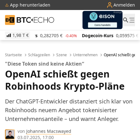
App herunterladen
Anmelden
BTC-ECHO
1,98 T
€
s
0,282705
€
Dogecoin-Kurs
0,059575
€
Cardano
-0.40%
-1.50%
Startseite
Schlagzeilen
Szene
Unternehmen
OpenAI schießt gege
"Diese Token sind keine Aktien“
OpenAI schießt gegen
Robinhoods Krypto-Pläne
Der ChatGPT-Entwickler distanziert sich klar von
Robinhoods neuem Angebot tokenisierter
Unternehmensanteile – und warnt Anleger.
von
Johannes Macswayed
03.07.2025, 17:00