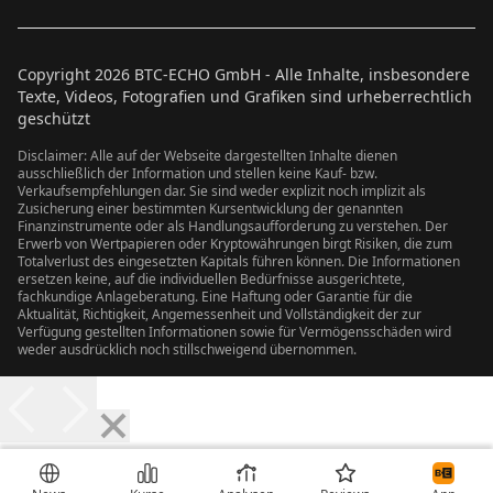
Copyright
2026
BTC-ECHO GmbH - Alle Inhalte, insbesondere
Texte, Videos, Fotografien und Grafiken sind urheberrechtlich
geschützt
Disclaimer: Alle auf der Webseite dargestellten Inhalte dienen
ausschließlich der Information und stellen keine Kauf- bzw.
Verkaufsempfehlungen dar. Sie sind weder explizit noch implizit als
Zusicherung einer bestimmten Kursentwicklung der genannten
Finanzinstrumente oder als Handlungsaufforderung zu verstehen. Der
Erwerb von Wertpapieren oder Kryptowährungen birgt Risiken, die zum
Totalverlust des eingesetzten Kapitals führen können. Die Informationen
ersetzen keine, auf die individuellen Bedürfnisse ausgerichtete,
fachkundige Anlageberatung. Eine Haftung oder Garantie für die
Aktualität, Richtigkeit, Angemessenheit und Vollständigkeit der zur
Verfügung gestellten Informationen sowie für Vermögensschäden wird
weder ausdrücklich noch stillschweigend übernommen.