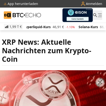
App herunterladen
Anmelden
BTC-ECHO
1,99 T
€
rliquid-Kurs
46,91
€
Solana-Kurs
66,13
€
TRON-K
-1.10%
1.90%
XRP News: Aktuelle
Nachrichten zum Krypto-
Coin