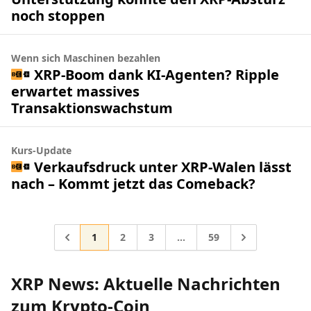
noch stoppen
Wenn sich Maschinen bezahlen
XRP-Boom dank KI-Agenten? Ripple
erwartet massives
Transaktionswachstum
Kurs-Update
Verkaufsdruck unter XRP-Walen lässt
nach – Kommt jetzt das Comeback?
Gehe zur Seite
Gehe zur Seite
Gehe zur Seite
Gehe zur Seite
Gehe zu
1
2
3
…
59
Zwischenseiten weggelasse
XRP News: Aktuelle Nachrichten
zum Krypto-Coin