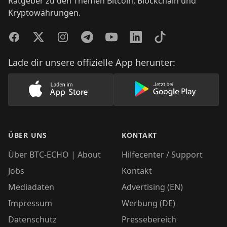
Ratgeber zu den Themen Bitcoin, Blockchain und
Kryptowährungen.
Facebook
Twitter
Instagram
Telegram
YouTube
LinkedIn
TikTok
Lade dir unsere offizielle App herunter:
Lade unsere App im AppStore herunter
Lade unsere App
ÜBER UNS
KONTAKT
Über BTC-ECHO | About
Hilfecenter / Support
Jobs
Kontakt
Mediadaten
Advertising (EN)
Impressum
Werbung (DE)
Datenschutz
Pressebereich