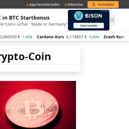
App herunterladen
Advertise
Anmelden
€ in BTC Startbonus
le Coins sicher "Made in Germany"
060530
€
Cardano-Kurs
0,174807
€
Zcash-Kurs
443
1.40%
0.00%
rypto-Coin