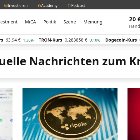
Investieren
Academy
Podcast
20 
vestment
MiCA
Politik
Szene
Meinung
Hand
63,94
€
TRON-Kurs
0,283858
€
Dogecoin-Kurs
0,
1.30%
0.10%
uelle Nachrichten zum K