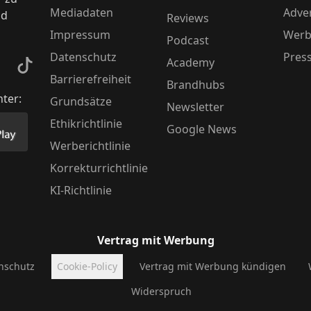
Mediadaten
Adver
nd
Reviews
Impressum
Werb
Podcast
Datenschutz
Pres
Academy
kedIn
TikTok
Barrierefreiheit
Brandhubs
nter:
Grundsätze
Newsletter
Ethikrichtlinie
Google News
Store herunter
 unsere App im PlayStore herunter
Werberichtlinie
Korrekturrichtlinie
KI-Richtlinie
Vertrag mit Werbung
nschutz
Cookie-Policy
Vertrag mit Werbung kündigen
Widerspruch