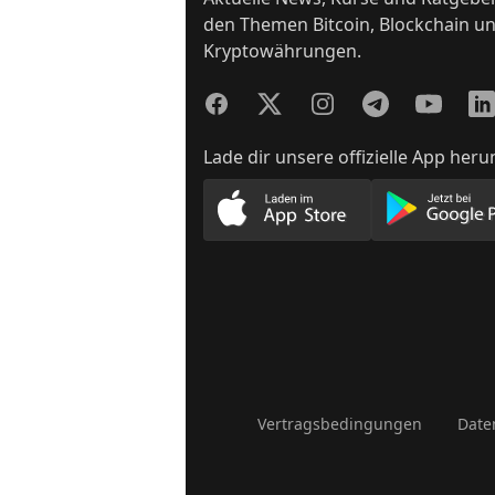
den Themen Bitcoin, Blockchain u
Kryptowährungen.
Facebook
Twitter
Instagram
Telegram
YouTube
Lin
Lade dir unsere offizielle App heru
Lade unsere App im App
Lade
Vertragsbedingungen
Date