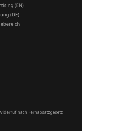
tising (EN)
ung (DE)
sebereich
Widerruf nach Fernabsatzgesetz