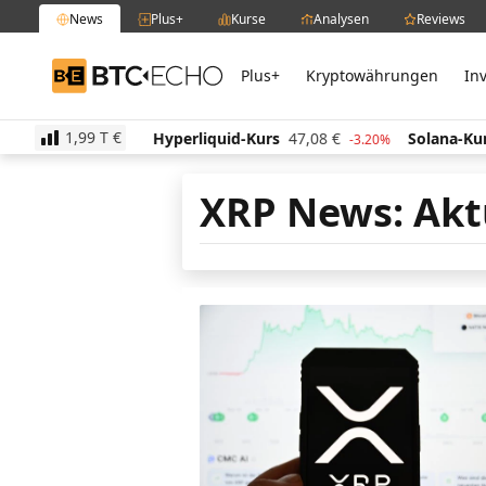
News
Plus+
Kurse
Analysen
Reviews
Plus+
Kryptowährungen
In
BTC-ECHO
1,99 T
€
s
513,94
€
Hyperliquid-Kurs
47,08
€
Solana-Kurs
0.40%
-3.20%
XRP News: Akt