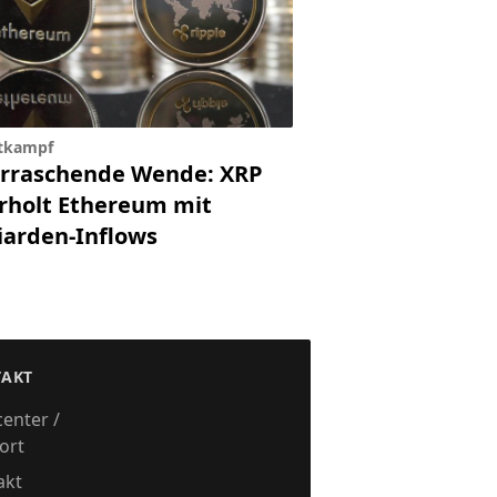
tkampf
rraschende Wende: XRP
rholt Ethereum mit
liarden-Inflows
elassen
AKT
center /
ort
akt