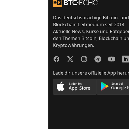
Zur Startseite
Das deutschsprachige Bitcoin- und
Blockchain-Leitmedium seit 2014.
Aktuelle News, Kurse und Ratgebe
den Themen Bitcoin, Blockchain u
Kryptowährungen.
Facebook
Twitter
Instagram
Telegram
YouTube
Lin
Lade dir unsere offizielle App heru
Lade unsere App im App
Lade