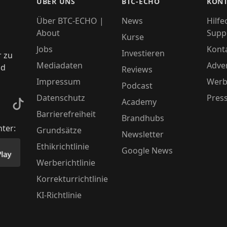
ÜBER UNS
BTC-ECHO
KONT
Über BTC-ECHO |
News
Hilfe
About
Supp
Kurse
Jobs
Kont
Investieren
r zu
Mediadaten
Adver
nd
Reviews
Impressum
Werb
Podcast
Datenschutz
Pres
Academy
kedIn
TikTok
Barrierefreiheit
Brandhubs
nter:
Grundsätze
Newsletter
Ethikrichtlinie
Google News
Store herunter
 unsere App im PlayStore herunter
Werberichtlinie
Korrekturrichtlinie
KI-Richtlinie