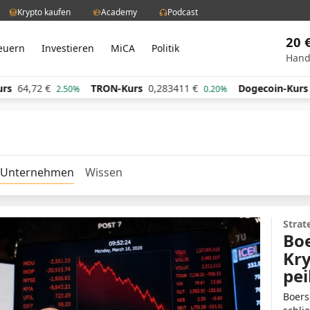
Krypto kaufen
Academy
Podcast
20 
euern
Investieren
MiCA
Politik
Hand
s
64,72
€
TRON-Kurs
0,283411
€
Dogecoin-Kurs
0
2.50%
0.20%
Unternehmen
Wissen
Strat
Boe
Kry
pei
Boers