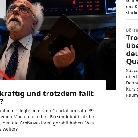
schli
das K
stärk
Börse
Tro
übe
deu
Qu
Space
übert
Denno
Kurs 
kräftig und trotzdem fällt
Raum
?
nbieters legte im ersten Quartal um satte 39
gut einen Monat nach dem Börsendebüt trotzdem
s, den die Großinvestoren gezahlt haben. Was
s weiter?