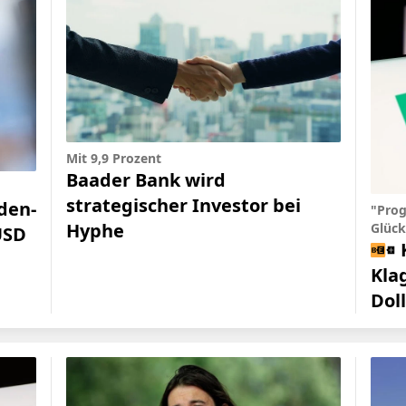
Mit 9,9 Prozent
Baader Bank wird
strategischer Investor bei
rden-
"Pro
Hyphe
Glück
USD
Kla
Dol