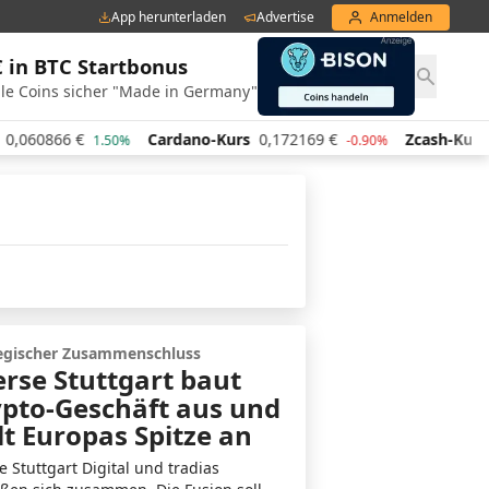
App herunterladen
Advertise
Anmelden
€ in BTC Startbonus
le Coins sicher "Made in Germany"
,060866
€
Cardano-Kurs
0,172169
€
Zcash-Kurs
4
1.50%
-0.90%
egischer Zusammenschluss
rse Stuttgart baut
pto-Geschäft aus und
lt Europas Spitze an
e Stuttgart Digital und tradias