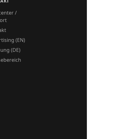
AKT
center /
ort
akt
tising (EN)
ung (DE)
sebereich