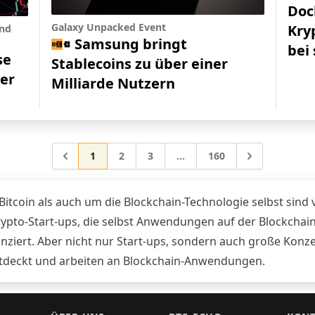
Doc
Galaxy Unpacked Event
Kry
und
Samsung bringt
bei
se
Stablecoins zu über einer
ger
Milliarde Nutzern
Gehe zur Seite
Gehe zur Seite
Gehe zur Seite
Gehe zur Seite
Gehe zu
1
2
3
…
160
Zwischenseiten weggelasse
tcoin als auch um die Blockchain-Technologie selbst sind
rypto-Start-ups, die selbst Anwendungen auf der Blockchai
nziert. Aber nicht nur Start-ups, sondern auch große Konz
entdeckt und arbeiten an Blockchain-Anwendungen.