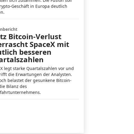
eßen sich zusammen. Die Fusion soll
rypto-Geschäft in Europa deutlich
en.
nbericht
tz Bitcoin-Verlust
rrascht SpaceX mit
tlich besseren
artalszahlen
X legt starke Quartalszahlen vor und
rifft die Erwartungen der Analysten.
ch belastet der gesunkene Bitcoin-
die Bilanz des
fahrtunternehmens.