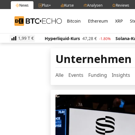
News
Plus+
Kurse
Analysen
Reviews
Bitcoin
Ethereum
XRP
St
BTC-ECHO
1,99 T
€
rs
514,29
€
Hyperliquid-Kurs
47,28
€
Solana-Kur
1.50%
-1.80%
Unternehmen
Alle
Events
Funding
Insights