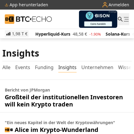
App herunterladen
Anmelden
BTC-ECHO
1,98 T
€
511,13
€
Hyperliquid-Kurs
48,58
€
Solana-Kurs
6
-1.60%
-1.90%
Insights
Alle
Events
Funding
Insights
Unternehmen
Wisse
Bericht von JPMorgan
Großteil der institutionellen Investoren
will kein Krypto traden
"Ein neues Kapitel in der Welt der Kryptowährungen"
Alice im Krypto-Wunderland