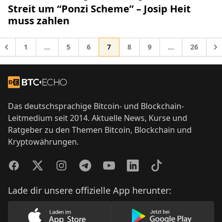
Streit um “Ponzi Scheme” – Josip Heit
muss zahlen
Gehe zur Seite
Gehe zur Seite
Gehe zur Seite
Gehe zur Seite
Gehe zur Seite
Gehe zur Seite
Gehe zur 
Geh
1
…
5
6
7
8
9
…
26
Zwischenseiten weggelassen
Zwischenseiten
Gehe zu
Footer
Zur Startseite
Das deutschsprachige Bitcoin- und Blockchain-
Leitmedium seit 2014. Aktuelle News, Kurse und
Ratgeber zu den Themen Bitcoin, Blockchain und
Kryptowährungen.
Facebook
Twitter
Instagram
Telegram
YouTube
LinkedIn
TikTok
Lade dir unsere offizielle App herunter: