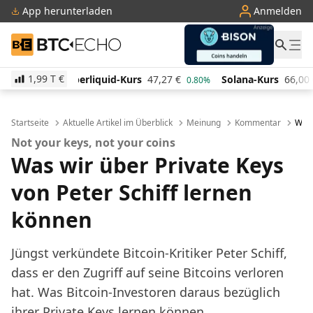
App herunterladen
Anmelden
BTC-ECHO
1,99 T
€
id-Kurs
47,27
€
Solana-Kurs
66,00
€
TRON-Kurs
0.80%
2.10%
Startseite
Aktuelle Artikel im Überblick
Meinung
Kommentar
Was 
Not your keys, not your coins
Was wir über Private Keys
von Peter Schiff lernen
können
Jüngst verkündete Bitcoin-Kritiker Peter Schiff,
dass er den Zugriff auf seine Bitcoins verloren
hat. Was Bitcoin-Investoren daraus bezüglich
ihrer Private Keys lernen können.