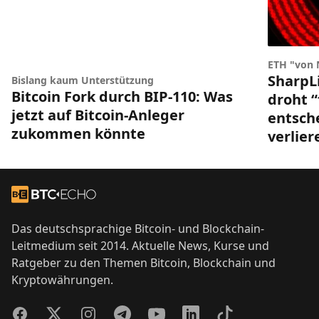
ETH "von 
SharpL
Bislang kaum Unterstützung
Bitcoin Fork durch BIP-110: Was
droht “
jetzt auf Bitcoin-Anleger
entsch
zukommen könnte
verlier
Footer
Zur Startseite
Das deutschsprachige Bitcoin- und Blockchain-
Leitmedium seit 2014. Aktuelle News, Kurse und
Ratgeber zu den Themen Bitcoin, Blockchain und
Kryptowährungen.
Facebook
Twitter
Instagram
Telegram
YouTube
LinkedIn
TikTok