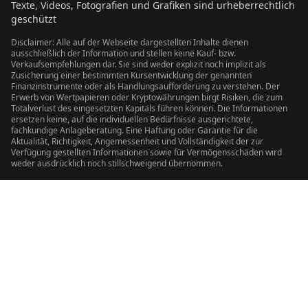
Texte, Videos, Fotografien und Grafiken sind urheberrechtlich
geschützt
Disclaimer: Alle auf der Webseite dargestellten Inhalte dienen
ausschließlich der Information und stellen keine Kauf- bzw.
Verkaufsempfehlungen dar. Sie sind weder explizit noch implizit als
Zusicherung einer bestimmten Kursentwicklung der genannten
Finanzinstrumente oder als Handlungsaufforderung zu verstehen. Der
Erwerb von Wertpapieren oder Kryptowährungen birgt Risiken, die zum
Totalverlust des eingesetzten Kapitals führen können. Die Informationen
ersetzen keine, auf die individuellen Bedürfnisse ausgerichtete,
fachkundige Anlageberatung. Eine Haftung oder Garantie für die
Aktualität, Richtigkeit, Angemessenheit und Vollständigkeit der zur
Verfügung gestellten Informationen sowie für Vermögensschäden wird
weder ausdrücklich noch stillschweigend übernommen.