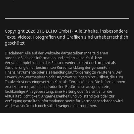
Copyright
2026
BTC-ECHO GmbH - Alle Inhalte, insbesondere
Texte, Videos, Fotografien und Grafiken sind urheberrechtlich
geschützt
Disclaimer: Alle auf der Webseite dargestellten Inhalte dienen
ausschließlich der Information und stellen keine Kauf- bzw.
Verkaufsempfehlungen dar. Sie sind weder explizit noch implizit als
Zusicherung einer bestimmten Kursentwicklung der genannten
Finanzinstrumente oder als Handlungsaufforderung zu verstehen. Der
Erwerb von Wertpapieren oder Kryptowährungen birgt Risiken, die zum
Totalverlust des eingesetzten Kapitals führen können. Die Informationen
ersetzen keine, auf die individuellen Bedürfnisse ausgerichtete,
fachkundige Anlageberatung. Eine Haftung oder Garantie für die
Aktualität, Richtigkeit, Angemessenheit und Vollständigkeit der zur
Verfügung gestellten Informationen sowie für Vermögensschäden wird
weder ausdrücklich noch stillschweigend übernommen.