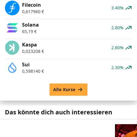
Filecoin
3.40%
0,617960
€
Solana
2.80%
65,19
€
Kaspa
2.80%
0,023208
€
Sui
2.30%
0,598140
€
Alle Kurse
Das könnte dich auch interessieren