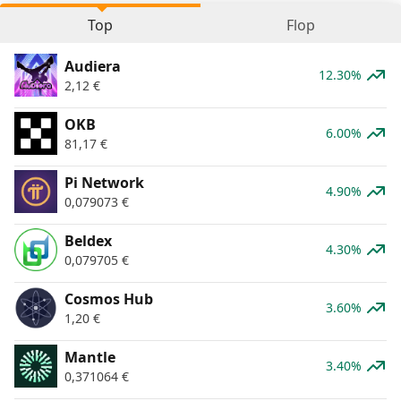
Top
Flop
Audiera
12.30%
2,12
€
OKB
6.00%
81,17
€
Pi Network
4.90%
0,079073
€
Beldex
4.30%
0,079705
€
Cosmos Hub
3.60%
1,20
€
Mantle
3.40%
0,371064
€