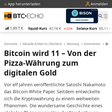
App herunterladen
Anmelden
BTC-ECHO
1,99 T
€
d-Kurs
47,16
€
Solana-Kurs
65,19
€
TRON-Kurs
0
-4.00%
2.80%
Startseite
Aktuelle Artikel im Überblick
Meinung
Kommentar
Bitc
Bitcoin wird 11 – Von der
Pizza-Währung zum
digitalen Gold
Vor elf Jahren veröffentlichte Satoshi Nakamoto
das Bitcoin White Paper. Seitdem entwickelte
sich die Kryptowährung zu einem weltweiten
Phänomen. Die wundersame Geschichte eines