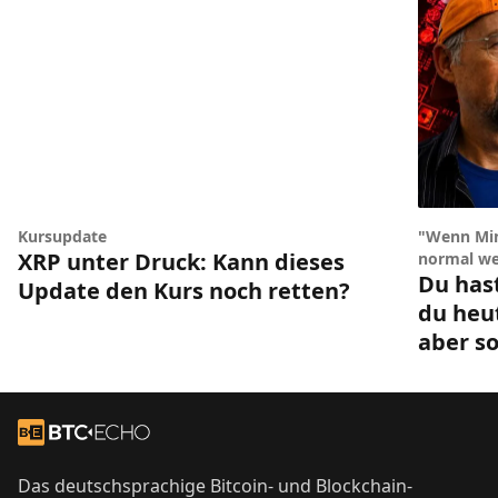
Kursupdate
"Wenn Min
XRP unter Druck: Kann dieses
normal we
Du has
Update den Kurs noch retten?
du heu
aber so
Footer
Zur Startseite
Das deutschsprachige Bitcoin- und Blockchain-