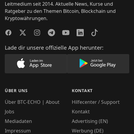
Leitmedium seit 2014. Aktuelle News, Kurse und
Ratgeber zu den Themen Bitcoin, Blockchain und
Kryptowährungen.
Facebook
Twitter
Instagram
Telegram
YouTube
LinkedIn
TikTok
Lade dir unsere offizielle App herunter:
Lade unsere App im AppStore herunter
Lade unsere App
ÜBER UNS
KONTAKT
Über BTC-ECHO | About
Hilfecenter / Support
Jobs
Kontakt
Mediadaten
Advertising (EN)
Impressum
Werbung (DE)