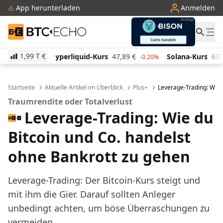
App herunterladen
Anmelden
BTC-ECHO
1,99 T
€
quid-Kurs
47,89
€
Solana-Kurs
63,87
€
TRON-Kur
-0.20%
0.60%
Startseite
Aktuelle Artikel im Überblick
Plus+
Leverage-Trading: Wie 
Traumrendite oder Totalverlust
Leverage-Trading: Wie du
Bitcoin und Co. handelst
ohne Bankrott zu gehen
Leverage-Trading: Der Bitcoin-Kurs steigt und
mit ihm die Gier. Darauf sollten Anleger
unbedingt achten, um böse Überraschungen zu
vermeiden.