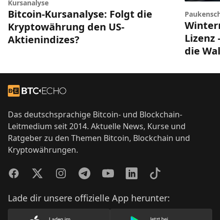
Kursanalyse
Bitcoin-Kursanalyse: Folgt die
Paukensch
Winter
Kryptowährung den US-
Lizenz 
Aktienindizes?
die Wal
Footer
Zur Startseite
Das deutschsprachige Bitcoin- und Blockchain-
Leitmedium seit 2014. Aktuelle News, Kurse und
Ratgeber zu den Themen Bitcoin, Blockchain und
Kryptowährungen.
Facebook
Twitter
Instagram
Telegram
YouTube
LinkedIn
TikTok
Lade dir unsere offizielle App herunter: