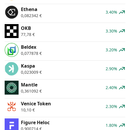
Ethena
3.40%
0,082342
€
OKB
3.30%
77,78
€
Beldex
3.20%
0,077878
€
Kaspa
2.90%
0,023009
€
Mantle
2.40%
0,361092
€
Venice Token
2.30%
10,10
€
Figure Heloc
1.80%
0,900714
€