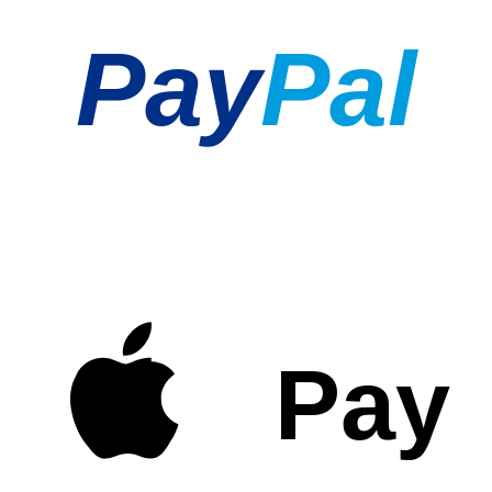
Pay
Pal
Pay