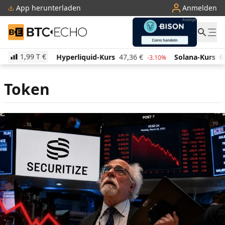
App herunterladen
Anmelden
BTC-ECHO
1,99 T
€
€
Hyperliquid-Kurs
47,36
€
Solana-Kurs
64,83
€
1.00%
-3.10%
Token