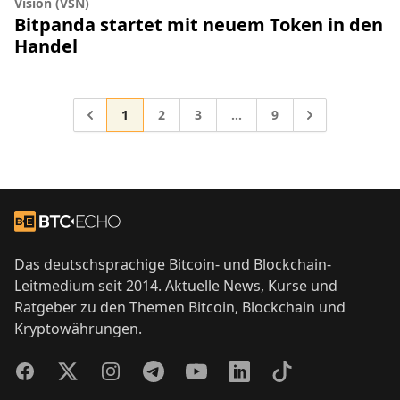
Vision (VSN)
Bitpanda startet mit neuem Token in den
Handel
Gehe zur Seite
Gehe zur Seite
Gehe zur Seite
Gehe zur Seite
Gehe zu
1
2
3
…
9
Zwischenseiten weggelass
Footer
Zur Startseite
Das deutschsprachige Bitcoin- und Blockchain-
Leitmedium seit 2014. Aktuelle News, Kurse und
Ratgeber zu den Themen Bitcoin, Blockchain und
Kryptowährungen.
Facebook
Twitter
Instagram
Telegram
YouTube
LinkedIn
TikTok