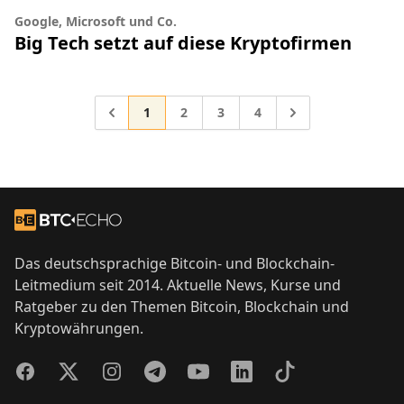
Google, Microsoft und Co.
Big Tech setzt auf diese Kryptofirmen
Gehe zur Seite
Gehe zur Seite
Gehe zur Seite
Gehe zur Seite
Gehe zu
1
2
3
4
Footer
Zur Startseite
Das deutschsprachige Bitcoin- und Blockchain-
Leitmedium seit 2014. Aktuelle News, Kurse und
Ratgeber zu den Themen Bitcoin, Blockchain und
Kryptowährungen.
Facebook
Twitter
Instagram
Telegram
YouTube
LinkedIn
TikTok