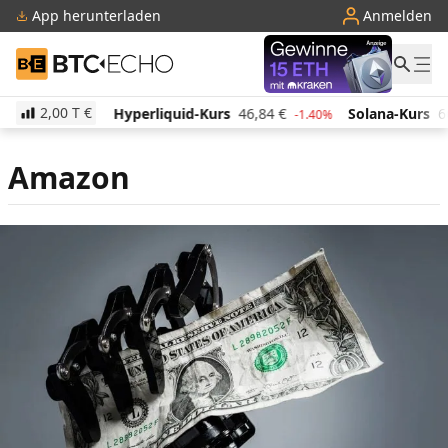
App herunterladen
Anmelden
BTC-ECHO
2,00 T
€
20,75
€
Hyperliquid-Kurs
46,84
€
Solana-Kurs
66
0.10%
-1.40%
Amazon