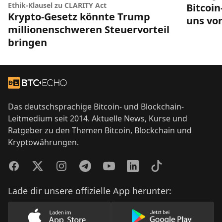
Ethik-Klausel zu CLARITY Act
Bitcoi
Krypto-Gesetz könnte Trump
uns vor
millionenschweren Steuervorteil
bringen
Footer
Zur Startseite
Das deutschsprachige Bitcoin- und Blockchain-
Leitmedium seit 2014. Aktuelle News, Kurse und
Ratgeber zu den Themen Bitcoin, Blockchain und
Kryptowährungen.
Facebook
Twitter
Instagram
Telegram
YouTube
LinkedIn
TikTok
Lade dir unsere offizielle App herunter: