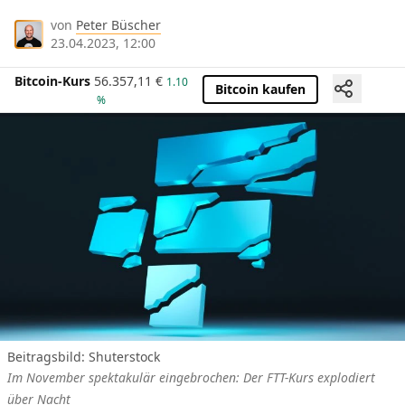
von
Peter Büscher
23.04.2023, 12:00
Bitcoin-Kurs
56.357,11
€
1.10
Bitcoin kaufen
%
Beitragsbild: Shuterstock
Im November spektakulär eingebrochen: Der FTT-Kurs explodiert
über Nacht