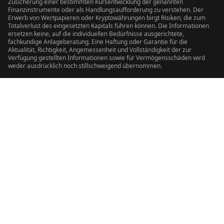
Zusicherung einer bestimmten Kursentwicklung der genannten
Finanzinstrumente oder als Handlungsaufforderung zu verstehen. Der
Erwerb von Wertpapieren oder Kryptowährungen birgt Risiken, die zum
Totalverlust des eingesetzten Kapitals führen können. Die Informationen
ersetzen keine, auf die individuellen Bedürfnisse ausgerichtete,
fachkundige Anlageberatung. Eine Haftung oder Garantie für die
Aktualität, Richtigkeit, Angemessenheit und Vollständigkeit der zur
Verfügung gestellten Informationen sowie für Vermögensschäden wird
weder ausdrücklich noch stillschweigend übernommen.