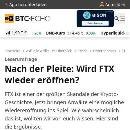
App herunterladen
Anmelden
BTC-ECHO
1,99 T
€
,898979
€
BNB-Kurs
514,45
€
Hyperliquid-Kurs
47
0.90%
0.00%
Startseite
Aktuelle Artikel im Überblick
Szene
Unternehmen
FTX: 
Leserumfrage
Nach der Pleite: Wird FTX
wieder eröffnen?
FTX ist einer der größten Skandale der Krypto-
Geschichte. Jetzt bringen Anwälte eine mögliche
Wiedereröffnung ins Spiel. Wie wahrscheinlich
das ist, wollten wir von euch wissen. Hier sind
die Ergebnisse.