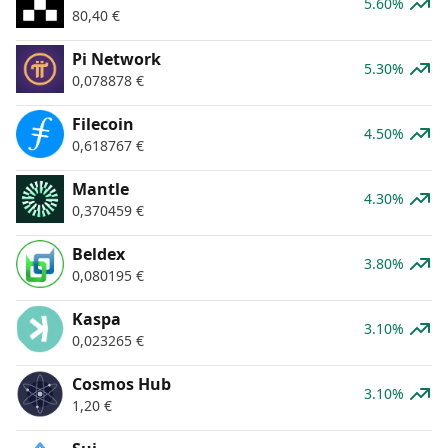
5.60%
80,40
€
Pi Network
5.30%
0,078878
€
Filecoin
4.50%
0,618767
€
Mantle
4.30%
0,370459
€
Beldex
3.80%
0,080195
€
Kaspa
3.10%
0,023265
€
Cosmos Hub
3.10%
1,20
€