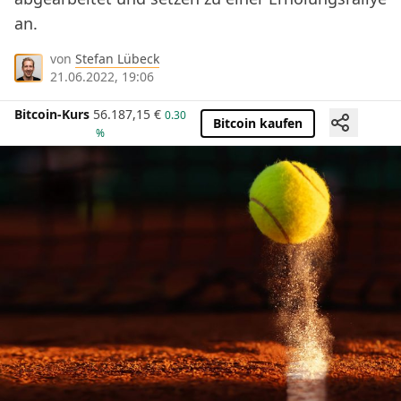
an.
von
Stefan Lübeck
21.06.2022, 19:06
Bitcoin-Kurs
56.187,15
€
0.30
Bitcoin kaufen
%