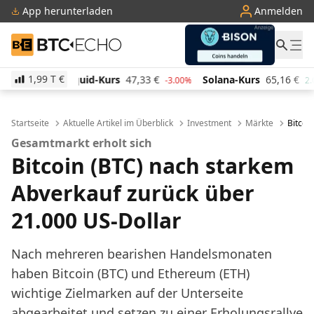
App herunterladen
Anmelden
BTC-ECHO
1,99 T
€
id-Kurs
47,33
€
Solana-Kurs
65,16
€
TRON-Kurs
-3.00%
2.00%
Startseite
Aktuelle Artikel im Überblick
Investment
Märkte
Bitcoi
Gesamtmarkt erholt sich
Bitcoin (BTC) nach starkem
Abverkauf zurück über
21.000 US-Dollar
Nach mehreren bearishen Handelsmonaten
haben Bitcoin (BTC) und Ethereum (ETH)
wichtige Zielmarken auf der Unterseite
abgearbeitet und setzen zu einer Erholungsrallye