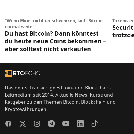
"Wenn Miner nicht umschwenken, läuft Bitcoin
Tokenisie
Securit
normal weiter"
Du hast Bitcoin? Dann könntest
trotzde
du heute neue Coins bekommen –
aber solltest nicht verkaufen
Footer
Zur Startseite
Das deutschsprachige Bitcoin- und Blockchain-
Leitmedium seit 2014. Aktuelle News, Kurse und
Ratgeber zu den Themen Bitcoin, Blockchain und
Kryptowährungen.
Facebook
Twitter
Instagram
Telegram
YouTube
LinkedIn
TikTok