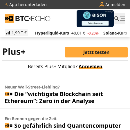
App herunterladen
Anmelden
BTC-ECHO
1,99 T
€
514,36
€
Hyperliquid-Kurs
48,01
€
Solana-Kurs
6
-0.20%
-0.20%
Plus+
Jetzt testen
Bereits Plus+ Mitglied?
Anmelden
Neuer Wall-Street-Liebling?
Die “wichtigste Blockchain seit
Ethereum”: Zero in der Analyse
Ein Rennen gegen die Zeit
So gefährlich sind Quantencomputer