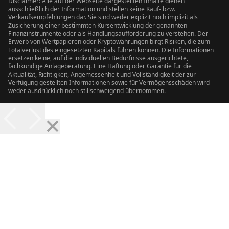
Disclaimer: Alle auf der Webseite dargestellten Inhalte dienen
ausschließlich der Information und stellen keine Kauf- bzw.
Verkaufsempfehlungen dar. Sie sind weder explizit noch implizit als
Zusicherung einer bestimmten Kursentwicklung der genannten
Finanzinstrumente oder als Handlungsaufforderung zu verstehen. Der
Erwerb von Wertpapieren oder Kryptowährungen birgt Risiken, die zum
Totalverlust des eingesetzten Kapitals führen können. Die Informationen
ersetzen keine, auf die individuellen Bedürfnisse ausgerichtete,
fachkundige Anlageberatung. Eine Haftung oder Garantie für die
Aktualität, Richtigkeit, Angemessenheit und Vollständigkeit der zur
Verfügung gestellten Informationen sowie für Vermögensschäden wird
weder ausdrücklich noch stillschweigend übernommen.