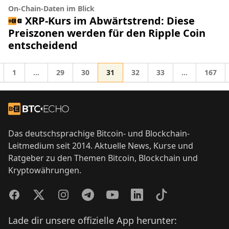
On-Chain-Daten im Blick
XRP-Kurs im Abwärtstrend: Diese
Preiszonen werden für den Ripple Coin
entscheidend
Gehe zur Seite
Gehe zur Seite
Gehe zur Seite
Gehe zur Seite
Gehe zur Seite
Gehe zur Seite
Gehe z
1
…
29
30
31
32
33
…
167
Zwischenseiten weggelassen
Zwischenseit
he zu
Footer
Zur Startseite
Das deutschsprachige Bitcoin- und Blockchain-
Leitmedium seit 2014. Aktuelle News, Kurse und
Ratgeber zu den Themen Bitcoin, Blockchain und
Kryptowährungen.
Facebook
Twitter
Instagram
Telegram
YouTube
LinkedIn
TikTok
Lade dir unsere offizielle App herunter: