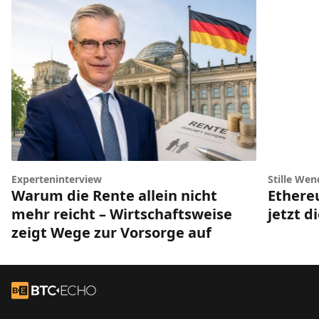
Experteninterview
Stille Wen
Warum die Rente allein nicht
Ethere
mehr reicht – Wirtschaftsweise
jetzt d
zeigt Wege zur Vorsorge auf
Footer
Zur Startseite