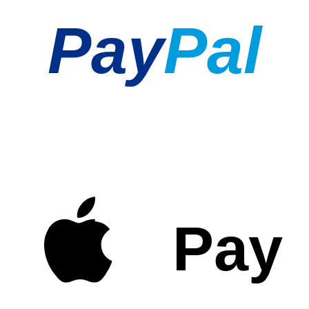
Pay
Pal
Pay