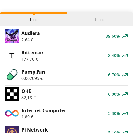
Top
Flop
Audiera
39.60%
2,64
€
Bittensor
8.40%
177,70
€
Pump.fun
6.70%
0,002095
€
OKB
6.00%
82,18
€
Internet Computer
5.30%
1,89
€
Pi Network
5.10%