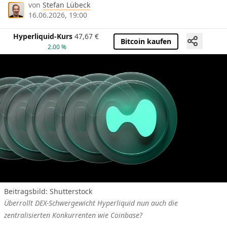
von
Stefan Lübeck
16.06.2026, 19:00
Hyperliquid-Kurs
47,67
€
Bitcoin kaufen
2.00 %
Beitragsbild: Shutterstock
Überrollt DEX-Schwergewicht Hyperliquid nun auch die
zentralisierten Konkurrenten wie Coinbase?