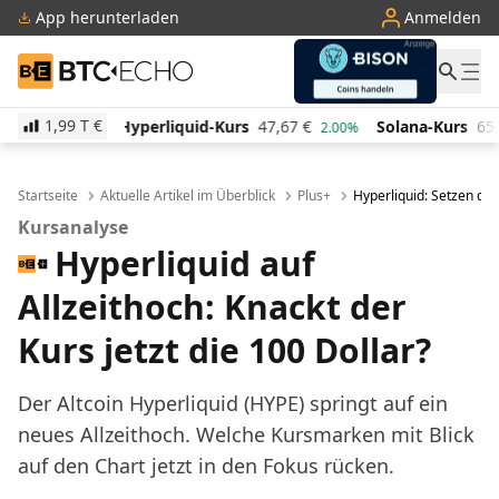
App herunterladen
Anmelden
BTC-ECHO
1,99 T
€
liquid-Kurs
47,67
€
Solana-Kurs
65,53
€
TRON-Ku
2.00%
3.20%
Startseite
Aktuelle Artikel im Überblick
Plus+
Hyperliquid: Setzen di
Kursanalyse
Hyperliquid auf
Allzeithoch: Knackt der
Kurs jetzt die 100 Dollar?
Der Altcoin Hyperliquid (HYPE) springt auf ein
neues Allzeithoch. Welche Kursmarken mit Blick
auf den Chart jetzt in den Fokus rücken.