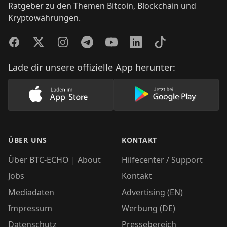
Ratgeber zu den Themen Bitcoin, Blockchain und
Kryptowährungen.
Facebook
Twitter
Instagram
Telegram
YouTube
LinkedIn
TikTok
Lade dir unsere offizielle App herunter:
Lade unsere App im AppStore herunter
Lade unsere App
ÜBER UNS
KONTAKT
Über BTC-ECHO | About
Hilfecenter / Support
Jobs
Kontakt
Mediadaten
Advertising (EN)
Impressum
Werbung (DE)
Datenschutz
Pressebereich