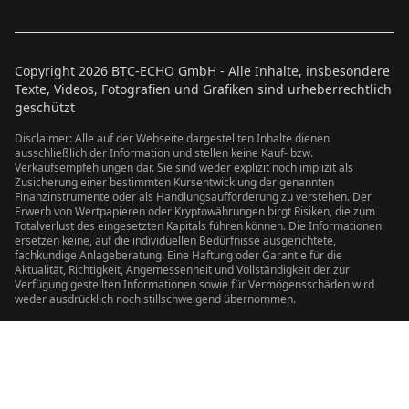
Copyright
2026
BTC-ECHO GmbH - Alle Inhalte, insbesondere
Texte, Videos, Fotografien und Grafiken sind urheberrechtlich
geschützt
Disclaimer: Alle auf der Webseite dargestellten Inhalte dienen
ausschließlich der Information und stellen keine Kauf- bzw.
Verkaufsempfehlungen dar. Sie sind weder explizit noch implizit als
Zusicherung einer bestimmten Kursentwicklung der genannten
Finanzinstrumente oder als Handlungsaufforderung zu verstehen. Der
Erwerb von Wertpapieren oder Kryptowährungen birgt Risiken, die zum
Totalverlust des eingesetzten Kapitals führen können. Die Informationen
ersetzen keine, auf die individuellen Bedürfnisse ausgerichtete,
fachkundige Anlageberatung. Eine Haftung oder Garantie für die
Aktualität, Richtigkeit, Angemessenheit und Vollständigkeit der zur
Verfügung gestellten Informationen sowie für Vermögensschäden wird
weder ausdrücklich noch stillschweigend übernommen.