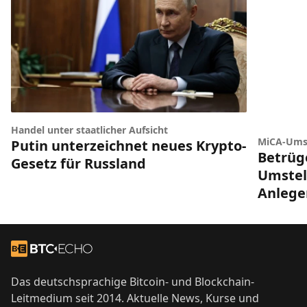
Handel unter staatlicher Aufsicht
MiCA-Umst
Putin unterzeichnet neues Krypto-
Betrüg
Gesetz für Russland
Umstel
Anlege
Footer
Zur Startseite
Das deutschsprachige Bitcoin- und Blockchain-
Leitmedium seit 2014. Aktuelle News, Kurse und