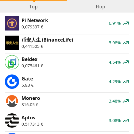
Top
Flop
Pi Network
6.91%
0,079337
€
币安人生 (BinanceLife)
5.98%
0,441505
€
Beldex
4.54%
0,075461
€
Gate
4.29%
5,83
€
Monero
3.48%
316,05
€
Aptos
3.08%
0,517313
€