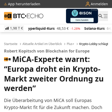
App herunterladen
Anmelden
BTC-ECHO
1,98 T
€
uid-Kurs
48,53
€
Solana-Kurs
64,12
€
TRON-Kurs
-1.28%
0.40%
Startseite
Aktuelle Artikel im Überblick
Plus+
Krypto-Lobby schlägt A
Robert Kopitsch von Blockchain for Europe
MiCA-Experte warnt:
“Europa droht ein Krypto-
Markt zweiter Ordnung zu
werden”
Die Überarbeitung von MiCA soll Europas
Krypto-Markt fit für die Zukunft machen. Doch