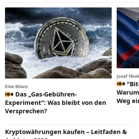
Josef Těte
“Bi
Eine Bilanz
Warum 
Das „Gas-Gebühren-
Weg ei
Experiment“: Was bleibt von den
Versprechen?
Kryptowährungen kaufen – Leitfaden &