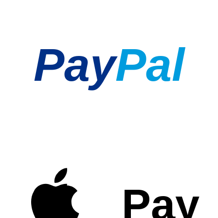
Pay
Pal
Pay