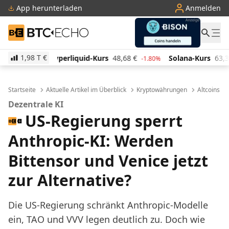
App herunterladen
Anmelden
BTC-ECHO
1,98 T
€
uid-Kurs
48,68
€
Solana-Kurs
63,36
€
TRON-Kurs
-1.80%
-0.80%
Startseite
Aktuelle Artikel im Überblick
Kryptowährungen
Altcoins
Dezentrale KI
US-Regierung sperrt
Anthropic-KI: Werden
Bittensor und Venice jetzt
zur Alternative?
Die US-Regierung schränkt Anthropic-Modelle
ein, TAO und VVV legen deutlich zu. Doch wie