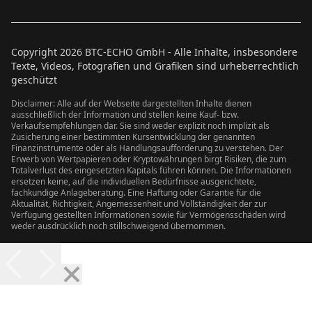
Copyright
2026
BTC-ECHO GmbH - Alle Inhalte, insbesondere
Texte, Videos, Fotografien und Grafiken sind urheberrechtlich
geschützt
Disclaimer: Alle auf der Webseite dargestellten Inhalte dienen
ausschließlich der Information und stellen keine Kauf- bzw.
Verkaufsempfehlungen dar. Sie sind weder explizit noch implizit als
Zusicherung einer bestimmten Kursentwicklung der genannten
Finanzinstrumente oder als Handlungsaufforderung zu verstehen. Der
Erwerb von Wertpapieren oder Kryptowährungen birgt Risiken, die zum
Totalverlust des eingesetzten Kapitals führen können. Die Informationen
ersetzen keine, auf die individuellen Bedürfnisse ausgerichtete,
fachkundige Anlageberatung. Eine Haftung oder Garantie für die
Aktualität, Richtigkeit, Angemessenheit und Vollständigkeit der zur
Verfügung gestellten Informationen sowie für Vermögensschäden wird
weder ausdrücklich noch stillschweigend übernommen.