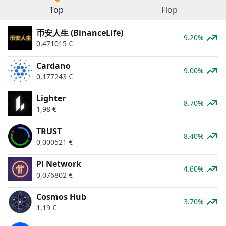
Top
Flop
币安人生 (BinanceLife)
9.20%
0,471015
€
Cardano
9.00%
0,177243
€
Lighter
8.70%
1,98
€
TRUST
8.40%
0,000521
€
Pi Network
4.60%
0,076802
€
Cosmos Hub
3.70%
1,19
€