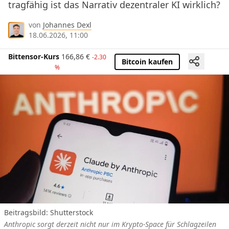
tragfähig ist das Narrativ dezentraler KI wirklich?
von
Johannes Dexl
18.06.2026, 11:00
Bittensor-Kurs
166,86
€
-2.30
Bitcoin kaufen
%
Beitragsbild: Shutterstock
Anthropic sorgt derzeit nicht nur im Krypto-Space für Schlagzeilen