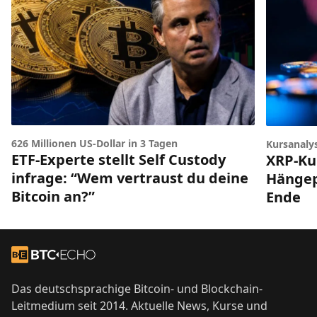
626 Millionen US-Dollar in 3 Tagen
Kursanaly
ETF-Experte stellt Self Custody
XRP-Ku
infrage: “Wem vertraust du deine
Hängep
Bitcoin an?”
Ende
Footer
Zur Startseite
Das deutschsprachige Bitcoin- und Blockchain-
Leitmedium seit 2014. Aktuelle News, Kurse und