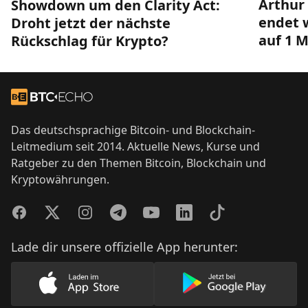
Arthur 
Showdown um den Clarity Act:
endet w
Droht jetzt der nächste
auf 1 M
Rückschlag für Krypto?
Footer
Zur Startseite
Das deutschsprachige Bitcoin- und Blockchain-
Leitmedium seit 2014. Aktuelle News, Kurse und
Ratgeber zu den Themen Bitcoin, Blockchain und
Kryptowährungen.
Facebook
Twitter
Instagram
Telegram
YouTube
LinkedIn
TikTok
Lade dir unsere offizielle App herunter:
Lade unsere App im AppStore herunter
Lade unsere App