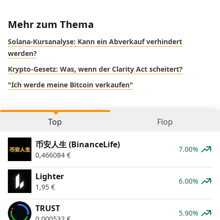
Mehr zum Thema
Solana-Kursanalyse: Kann ein Abverkauf verhindert
werden?
Krypto-Gesetz: Was, wenn der Clarity Act scheitert?
"Ich werde meine Bitcoin verkaufen"
Top
Flop
币安人生 (BinanceLife)
7.00%
0,466084
€
Lighter
6.00%
1,95
€
TRUST
5.90%
0,000532
€