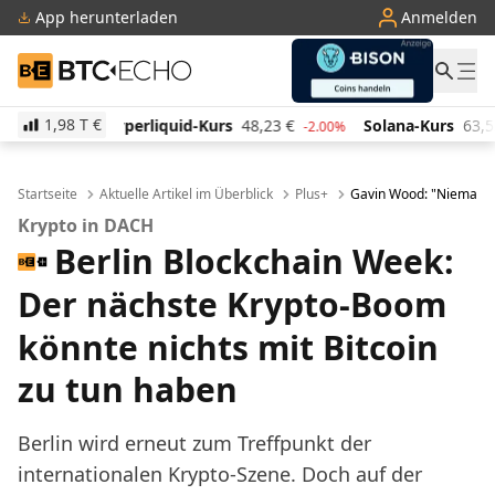
App herunterladen
Anmelden
BTC-ECHO
1,98 T
€
id-Kurs
48,23
€
Solana-Kurs
63,52
€
TRON-Kurs
-2.00%
-0.50%
Startseite
Aktuelle Artikel im Überblick
Plus+
Gavin Wood: "Niemand g
Krypto in DACH
Berlin Blockchain Week:
Der nächste Krypto-Boom
könnte nichts mit Bitcoin
zu tun haben
Berlin wird erneut zum Treffpunkt der
internationalen Krypto-Szene. Doch auf der