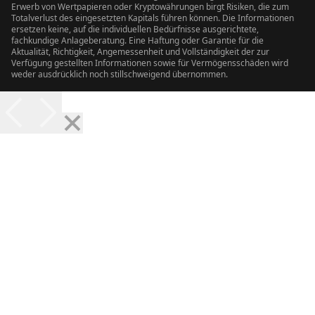
Erwerb von Wertpapieren oder Kryptowährungen birgt Risiken, die zum
Totalverlust des eingesetzten Kapitals führen können. Die Informationen
ersetzen keine, auf die individuellen Bedürfnisse ausgerichtete,
fachkundige Anlageberatung. Eine Haftung oder Garantie für die
Aktualität, Richtigkeit, Angemessenheit und Vollständigkeit der zur
Verfügung gestellten Informationen sowie für Vermögensschäden wird
weder ausdrücklich noch stillschweigend übernommen.