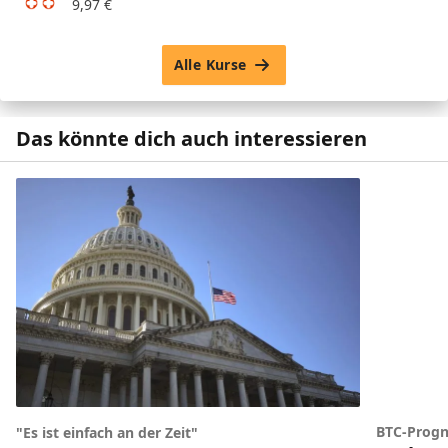
9,97
€
Alle Kurse
Das könnte dich auch interessieren
BTC-Prog
"Es ist einfach an der Zeit"