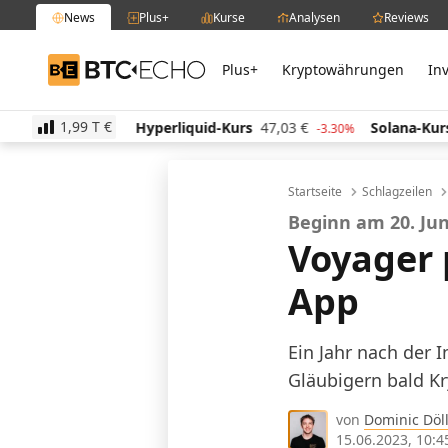
News
Plus+
Kurse
Analysen
Reviews
Plus+
Kryptowährungen
In
BTC-ECHO
1,99 T
€
Hyperliquid-Kurs
47,03
€
Solana-Kurs
63,85
€
0.20%
-3.30%
1
Startseite
Schlagzeilen
Beginn am 20. Ju
Voyager
App
Ein Jahr nach der 
Gläubigern bald K
von
Dominic Döll
15.06.2023, 10:4