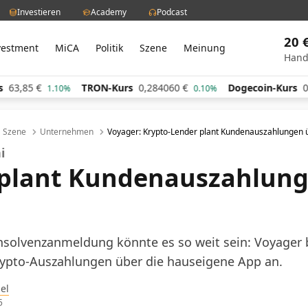
Investieren
Academy
Podcast
20 
vestment
MiCA
Politik
Szene
Meinung
Hand
TRON-Kurs
0,284060
€
Dogecoin-Kurs
0,060411
€
.10%
0.10%
Szene
Unternehmen
Voyager: Krypto-Lender plant Kundenauszahlungen 
ni
 plant Kundenauszahlung
Insolvenzanmeldung könnte es so weit sein: Voyager 
rypto-Auszahlungen über die hauseigene App an.
el
5