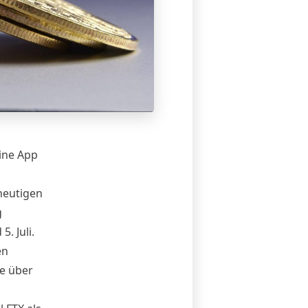
ine App
heutigen
g
. Juli.
en
e über