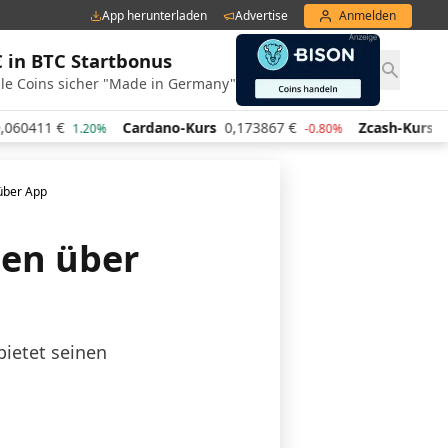
App herunterladen
Advertise
Anmelden
€ in BTC Startbonus
le Coins sicher "Made in Germany"
Cardano-Kurs
0,173867
€
Zcash-Kurs
441,81
€
1.20%
-0.80%
3.2
über App
en über
bietet seinen