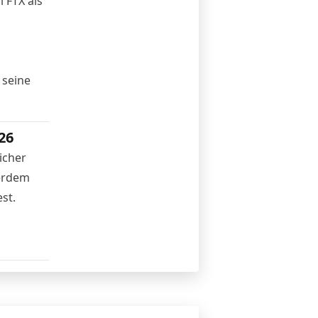
l
FTX
als
 seine
26
icher
ßerdem
st.