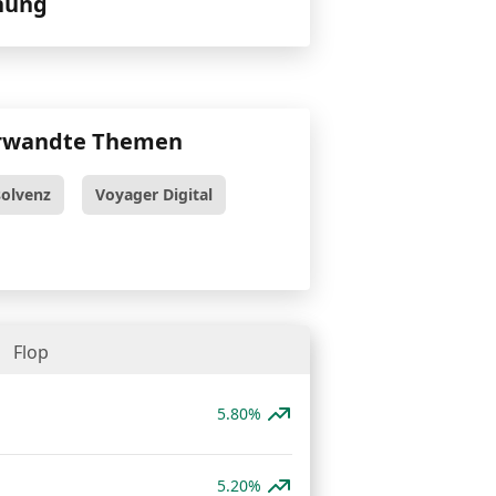
nung
rwandte Themen
solvenz
Voyager Digital
Flop
5.80%
5.20%