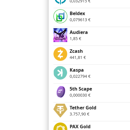
0,032915
€
Beldex
0,079613
€
Audiera
1,85
€
Zcash
441,81
€
Kaspa
0,022794
€
5th Scape
0,000030
€
Tether Gold
3.757,90
€
PAX Gold