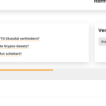
Hoff
Ve
FTX-Skandal verhindern?
In
ste Krypto-Gesetz?
Act scheitert?