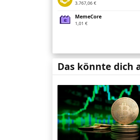
3.767,06
€
MemeCore
1,01
€
Das könnte dich 