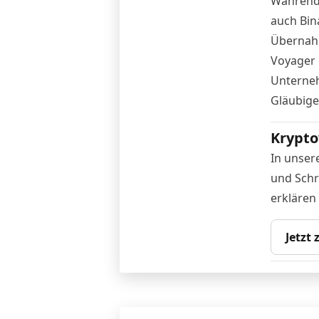
Während
auch
Bin
Übernahm
Voyager g
Unterneh
Gläubiger
Krypto
In unser
und Schr
erklären
Jetzt