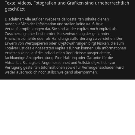
Texte, Videos, Fotografien und Grafiken sind urheberrechtlich
geschützt
Disclaimer: Alle auf der Webseite dargestellten Inhalte dienen
ausschließlich der Information und stellen keine Kauf- bzw.
Verkaufsempfehlungen dar. Sie sind weder explizit noch implizit als
Zusicherung einer bestimmten Kursentwicklung der genannten
Finanzinstrumente oder als Handlungsaufforderung zu verstehen. Der
Erwerb von Wertpapieren oder Kryptowährungen birgt Risiken, die zum
Totalverlust des eingesetzten Kapitals führen können. Die Informationen
ersetzen keine, auf die individuellen Bedürfnisse ausgerichtete,
fachkundige Anlageberatung. Eine Haftung oder Garantie für die
Aktualität, Richtigkeit, Angemessenheit und Vollständigkeit der zur
Verfügung gestellten Informationen sowie für Vermögensschäden wird
weder ausdrücklich noch stillschweigend übernommen.