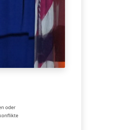
en oder
onflikte