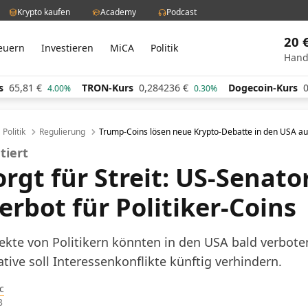
Krypto kaufen
Academy
Podcast
20 
euern
Investieren
MiCA
Politik
Hand
TRON-Kurs
0,284236
€
Dogecoin-Kurs
0,061347
€
.00%
0.30%
2
Politik
Regulierung
Trump-Coins lösen neue Krypto-Debatte in den USA a
tiert
rgt für Streit: US-Senato
erbot für Politiker-Coins
ekte von Politikern könnten in den USA bald verbote
tive soll Interessenkonflikte künftig verhindern.
c
3