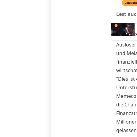
Lest auc
"
Auslöser
und Mela
finanziel
wirtscha
“Dies ist
Unterstü
Memecoin
die Chan
Finanzst
Millione
gelassen 