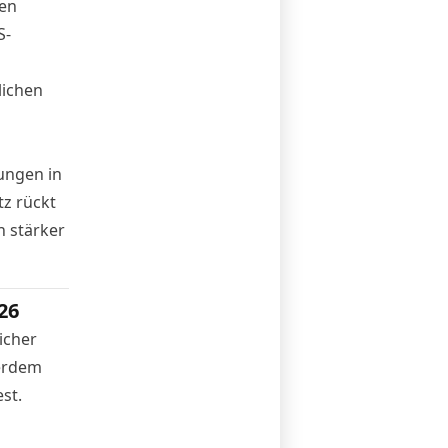
en
S-
lichen
ungen in
z rückt
n stärker
26
icher
ßerdem
st.