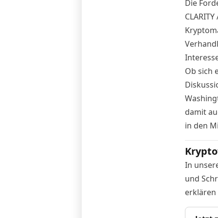
Die Ford
CLARITY 
Kryptoma
Verhandl
Interesse
Ob sich 
Diskussi
Washingt
damit au
in den Mi
Krypto
In unser
und Schr
erklären