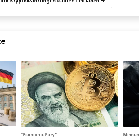
 zum Kryptowährungen kaufen Leitfaden
te
"Economic Fury"
Meinu