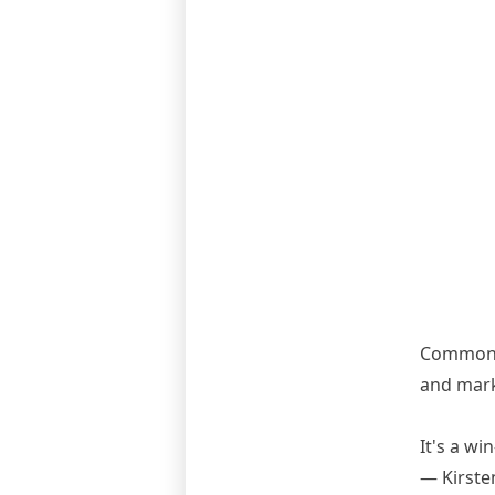
Common-s
and marke
It's a wi
— Kirste