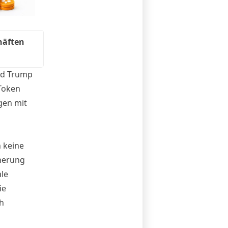
häften
ld Trump
 Token
ngen mit
n keine
cherung
le
ie
h