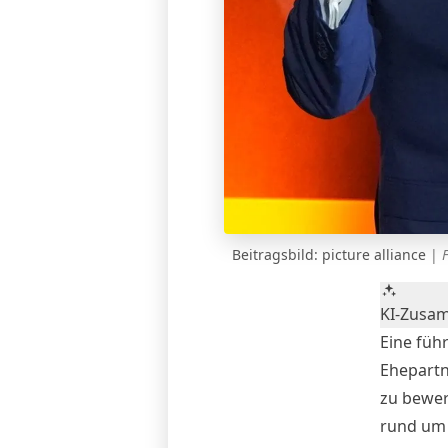
Beitragsbild: picture alliance
|
KI-Zusa
Eine füh
Ehepartn
zu bewer
rund um 