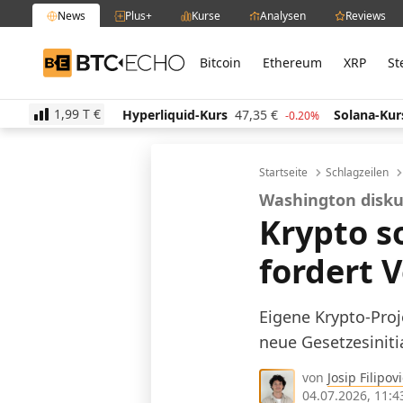
News
Plus+
Kurse
Analysen
Reviews
Bitcoin
Ethereum
XRP
St
BTC-ECHO
1,99 T
€
Hyperliquid-Kurs
47,35
€
Solana-Kurs
65,81
€
2.10%
-0.20%
4
Startseite
Schlagzeilen
Washington disku
Krypto so
fordert V
Eigene Krypto-Proj
neue Gesetzesinitia
von
Josip Filipovi
04.07.2026, 11:4