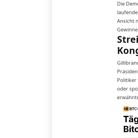
Die Demok
laufend
Ansicht 
Gewinne 
Stre
Kon
Gillibra
Präsiden
Politike
oder spo
erwähnte 