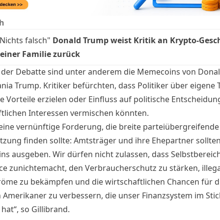
h
Nichts falsch"
Donald Trump weist Kritik an Krypto-Gesc
seiner Familie zurück
 der Debatte sind unter anderem die Memecoins von Dona
nia Trump. Kritiker befürchten, dass Politiker über eigene
le Vorteile erzielen oder Einfluss auf politische Entscheidu
ftlichen Interessen vermischen könnten.
 eine vernünftige Forderung, die breite parteiübergreifende
tzung finden sollte: Amtsträger und ihre Ehepartner sollte
s ausgeben. Wir dürfen nicht zulassen, dass Selbstberei
ce zunichtemacht, den Verbraucherschutz zu stärken, illega
röme zu bekämpfen und die wirtschaftlichen Chancen für d
n Amerikaner zu verbessern, die unser Finanzsystem im Stic
hat“, so Gillibrand.