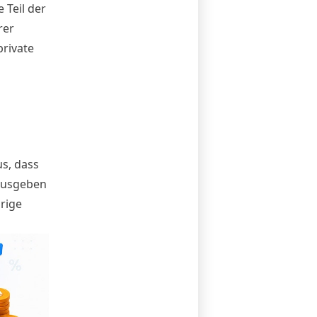
e Teil
der
rer
private
us, dass
ausgeben
rige