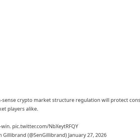
ense crypto market structure regulation will protect co
t players alike.
n-win.
pic.twitter.com/NbXeytRFQY
n Gillibrand (@SenGillibrand)
January 27, 2026