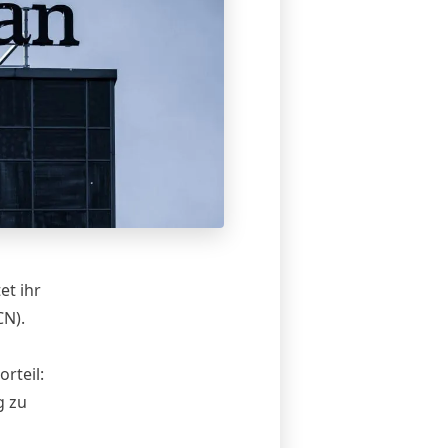
et ihr
CN).
rteil:
g zu