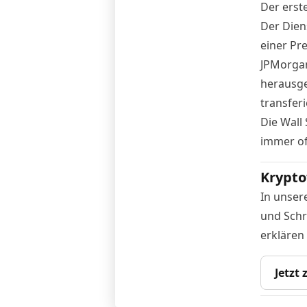
Der erst
Der Dien
einer Pr
JPMorgan
herausg
transferi
Die Wall 
immer of
Krypto
In unser
und Schr
erklären
Jetzt