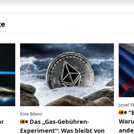
te
Josef T
“
Eine Bilanz
Waru
ar
Das „Gas-Gebühren-
ande
Experiment“: Was bleibt von