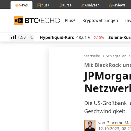
News
Plus+
Kurse
Analysen
Reviews
Plus+
Kryptowährungen
In
BTC-ECHO
1,98 T
€
7
€
Hyperliquid-Kurs
48,61
€
Solana-Kurs
64,04
€
-1.00%
-2.10%
Startseite
Schlagzeilen
Mit BlackRock u
JPMorgan
Netzwer
Die US-Großbank la
Geschwindigkeit.
von
Giacomo Ma
12.10.2023, 08:2