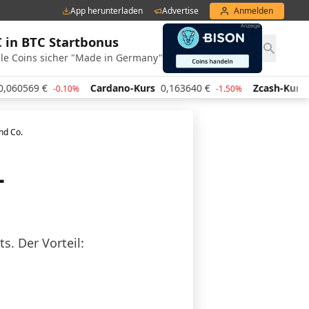
App herunterladen
Advertise
Anmelden
€ in BTC Startbonus
le Coins sicher "Made in Germany"
€
Cardano-Kurs
0,163640
€
Zcash-Kurs
438,20
€
-0.10%
-1.50%
nd Co.
-
s. Der Vorteil: