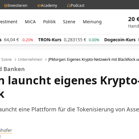
Investieren
Academy
Podcast
20 
vestment
MiCA
Politik
Szene
Meinung
Hand
TRON-Kurs
0,283155
€
Dogecoin-Kurs
0,060569
-0.20%
0.00%
Szene
Unternehmen
JPMorgan: Eigenes Krypto-Netzwerk mit BlackRock u
nd Banken
 launcht eigenes Krypto
k
uncht eine Plattform für die Tokenisierung von Asset
ihofer
1