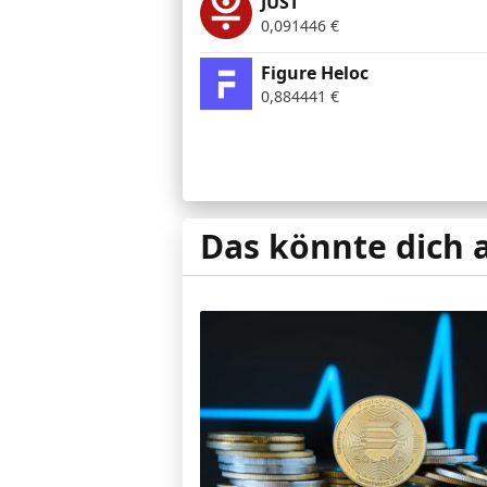
JUST
0,091446
€
Figure Heloc
0,884441
€
Das könnte dich 