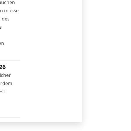
rauchen
ten müsse
 des
s
en
26
icher
ßerdem
st.