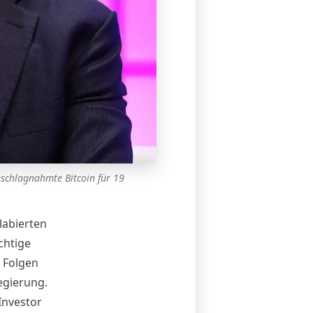
eschlagnahmte Bitcoin für 19
labierten
chtige
e Folgen
egierung.
Investor