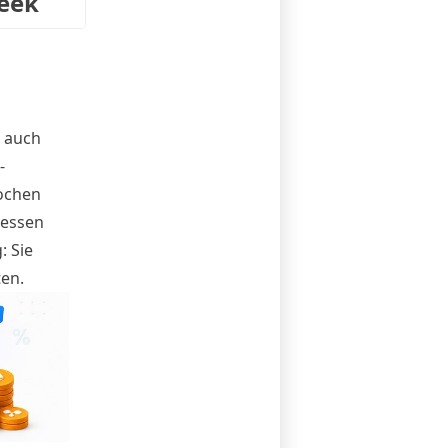
Week
 auch
-
ochen
dessen
: Sie
en.