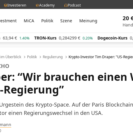
Investieren
Academy
Podcast
20 
vestment
MiCA
Politik
Szene
Meinung
Hand
TRON-Kurs
0,284299
€
Dogecoin-Kurs
0,060550
€
%
0.20%
1.8
l im Überblick
Politik
Regulierung
Krypto-Investor Tim Draper: "US-Regi
ECHO
er: “Wir brauchen einen
S-Regierung”
 Urgestein des Krypto-Space. Auf der Paris Blockchai
stor einen Regierungswechsel in den USA.
pmann
0