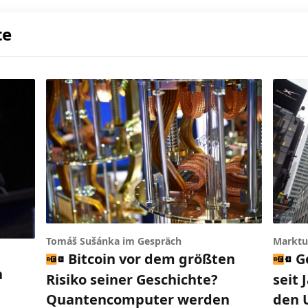
te
Tomáš Sušánka im Gespräch
Marktu
Bitcoin vor dem größten
G
n
Risiko seiner Geschichte?
seit 
Quantencomputer werden
den 