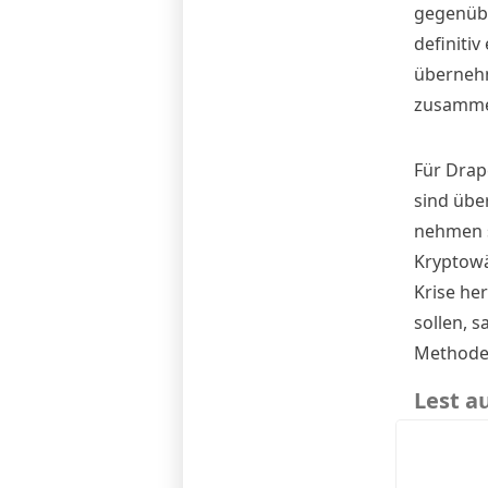
gegenübe
definiti
übernehm
zusamme
Für Drape
sind übe
nehmen si
Kryptowä
Krise her
sollen, s
Methode,
Lest a