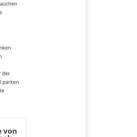
rauchen
s
anken
m
r der
ll parken
te
e von