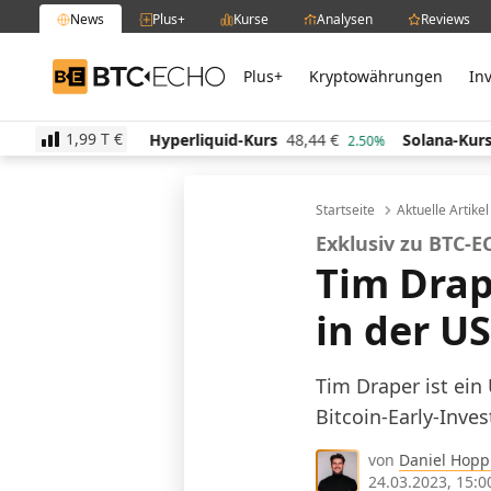
News
Plus+
Kurse
Analysen
Reviews
Plus+
Kryptowährungen
In
BTC-ECHO
1,99 T
€
Hyperliquid-Kurs
48,44
€
Solana-Kurs
63,94
€
0.00%
2.50%
1.40
Startseite
Aktuelle Artike
Exklusiv zu BTC-
Tim Drap
in der U
Tim Draper ist ein
Bitcoin-Early-Inve
von
Daniel Hop
24.03.2023, 15:0