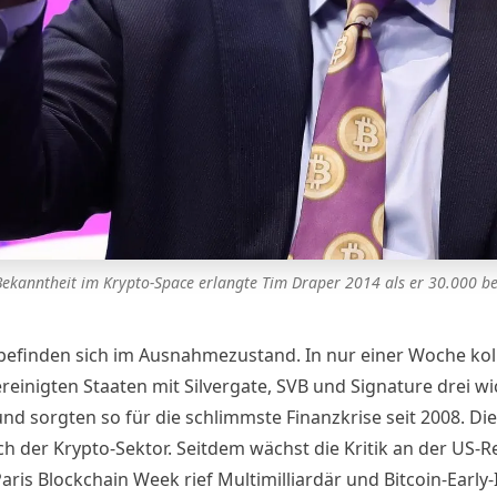
Bekanntheit im Krypto-Space erlangte Tim Draper 2014 als er 30.000 b
befinden sich im Ausnahmezustand. In nur einer Woche kol
reinigten Staaten mit Silvergate, SVB und Signature drei wi
nd sorgten so für die schlimmste Finanzkrise seit 2008. Di
ch der Krypto-Sektor. Seitdem wächst die Kritik an der US-R
aris Blockchain Week rief Multimilliardär und Bitcoin-Early-