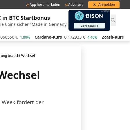
App herunterladen
Advertise
Anmelden
€ in BTC Startbonus
le Coins sicher "Made in Germany"
Cardano-Kurs
0,172933
€
Zcash-Kurs
440,44
€
0%
4.40%
4.00%
erung braucht Wechsel"
 Wechsel
n Week fordert der