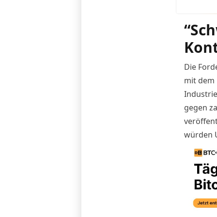
“Sch
Kont
Die Ford
mit dem
Industri
gegen za
veröffen
würden U