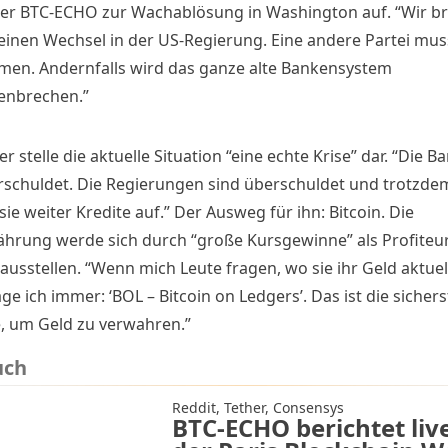
r BTC-ECHO zur Wachablösung in Washington auf. “Wir b
v einen Wechsel in der US-Regierung. Eine andere Partei mus
en. Andernfalls wird das ganze alte Bankensystem
nbrechen.”
r stelle die aktuelle Situation “eine echte Krise” dar. “Die B
rschuldet. Die Regierungen sind überschuldet und trotzde
e weiter Kredite auf.” Der Ausweg für ihn: Bitcoin. Die
hrung werde sich durch “große Kursgewinne” als Profiteu
ausstellen. “Wenn mich Leute fragen, wo sie ihr Geld aktue
age ich immer: ‘BOL – Bitcoin on Ledgers’. Das ist die sichers
 um Geld zu verwahren.”
uch
Reddit, Tether, Consensys
BTC-ECHO berichtet liv