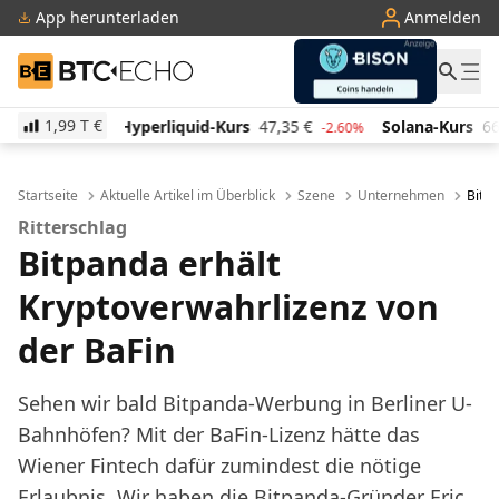
App herunterladen
Anmelden
BTC-ECHO
1,99 T
€
iquid-Kurs
47,35
€
Solana-Kurs
66,08
€
TRON-Ku
-2.60%
3.30%
Startseite
Aktuelle Artikel im Überblick
Szene
Unternehmen
Bitpa
Ritterschlag
Bitpanda erhält
Kryptoverwahrlizenz von
der BaFin
Sehen wir bald Bitpanda-Werbung in Berliner U-
Bahnhöfen? Mit der BaFin-Lizenz hätte das
Wiener Fintech dafür zumindest die nötige
Erlaubnis. Wir haben die Bitpanda-Gründer Eric