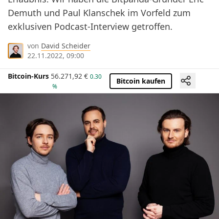
Demuth und Paul Klanschek im Vorfeld zum
exklusiven Podcast-Interview getroffen.
von
David Scheider
22.11.2022, 09:00
Bitcoin-Kurs
56.271,92
€
0.30
Bitcoin kaufen
%