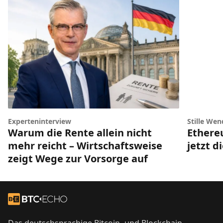
Experteninterview
Stille Wen
Warum die Rente allein nicht
Ethere
mehr reicht – Wirtschaftsweise
jetzt d
zeigt Wege zur Vorsorge auf
Footer
Zur Startseite
Das deutschsprachige Bitcoin- und Blockchain-