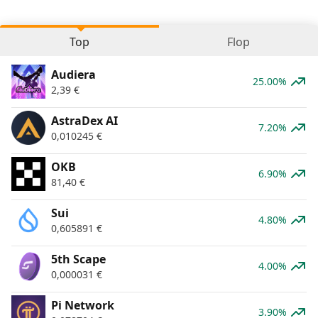
Top
Flop
Audiera
25.00%
2,39
€
AstraDex AI
7.20%
0,010245
€
OKB
6.90%
81,40
€
Sui
4.80%
0,605891
€
5th Scape
4.00%
0,000031
€
Pi Network
3.90%