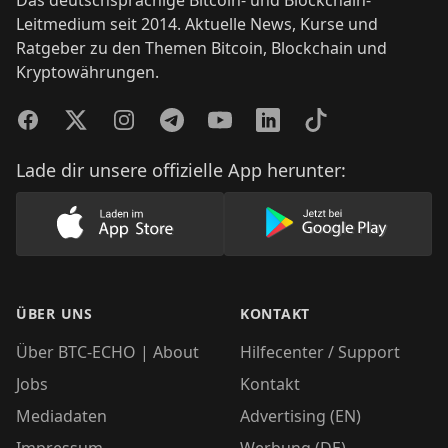
Leitmedium seit 2014. Aktuelle News, Kurse und
Ratgeber zu den Themen Bitcoin, Blockchain und
Kryptowährungen.
Facebook
Twitter
Instagram
Telegram
YouTube
LinkedIn
TikTok
Lade dir unsere offizielle App herunter:
Lade unsere App im AppStore herunter
Lade unsere App
ÜBER UNS
KONTAKT
Über BTC-ECHO | About
Hilfecenter / Support
Jobs
Kontakt
Mediadaten
Advertising (EN)
Impressum
Werbung (DE)