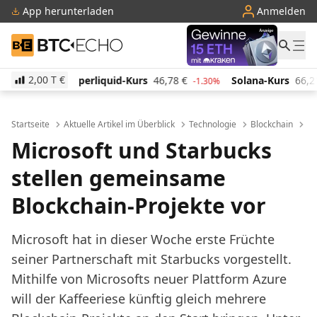
App herunterladen
Anmelden
BTC-ECHO
2,00 T
€
id-Kurs
46,78
€
Solana-Kurs
66,21
€
TRON-Kurs
-1.30%
1.00%
Startseite
Aktuelle Artikel im Überblick
Technologie
Blockchain
Mi
Microsoft und Starbucks
stellen gemeinsame
Blockchain-Projekte vor
Microsoft hat in dieser Woche erste Früchte
seiner Partnerschaft mit Starbucks vorgestellt.
Mithilfe von Microsofts neuer Plattform Azure
will der Kaffeeriese künftig gleich mehrere