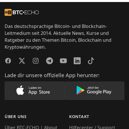
Footer
Zur Startseite
Das deutschsprachige Bitcoin- und Blockchain-
Leitmedium seit 2014. Aktuelle News, Kurse und
Ratgeber zu den Themen Bitcoin, Blockchain und
Kryptowährungen.
Facebook
Twitter
Instagram
Telegram
YouTube
LinkedIn
TikTok
Lade dir unsere offizielle App herunter:
Lade unsere App im AppStore herunter
Lade unsere App
ÜBER UNS
KONTAKT
Über BTC-ECHO | About
Hilfecenter / Support