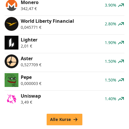
Monero
3.90%
342,47
€
World Liberty Financial
2.80%
0,045771
€
Lighter
1.90%
2,01
€
Aster
1.50%
0,527709
€
Pepe
1.50%
0,000003
€
Uniswap
1.40%
3,49
€
Alle Kurse