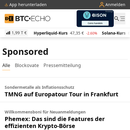
App herunterladen
Anmelden
BTC-ECHO
1,99 T
€
523,03
€
Hyperliquid-Kurs
47,35
€
Solana-Kurs
6
2.70%
-2.60%
Sponsored
Alle
Blockovate
Pressemitteilung
Sondermetalle als Inflationsschutz
TMNG auf Europatour Tour in Frankfurt
Willkommensboni für Neuanmeldungen
Phemex: Das sind die Features der
effizienten Krypto-Börse