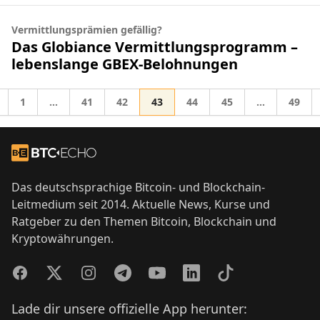
Vermittlungsprämien gefällig?
Das Globiance Vermittlungsprogramm –
lebenslange GBEX-Belohnungen
Gehe zur Seite
Gehe zur Seite
Gehe zur Seite
Gehe zur Seite
Gehe zur Seite
Gehe zur Seite
Gehe z
1
…
41
42
43
44
45
…
49
Zwischenseiten weggelassen
Zwischensei
he zu
Footer
Zur Startseite
Das deutschsprachige Bitcoin- und Blockchain-
Leitmedium seit 2014. Aktuelle News, Kurse und
Ratgeber zu den Themen Bitcoin, Blockchain und
Kryptowährungen.
Facebook
Twitter
Instagram
Telegram
YouTube
LinkedIn
TikTok
Lade dir unsere offizielle App herunter: