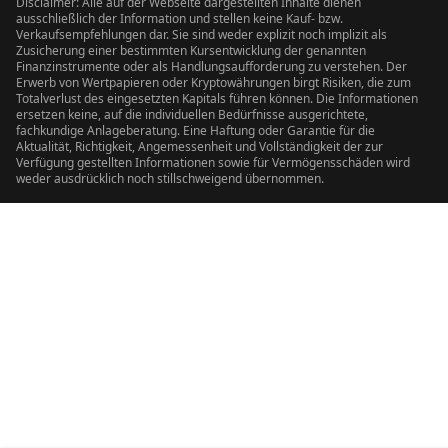
Disclaimer: Alle auf der Webseite dargestellten Inhalte dienen
ausschließlich der Information und stellen keine Kauf- bzw.
Verkaufsempfehlungen dar. Sie sind weder explizit noch implizit als
Zusicherung einer bestimmten Kursentwicklung der genannten
Finanzinstrumente oder als Handlungsaufforderung zu verstehen. Der
Erwerb von Wertpapieren oder Kryptowährungen birgt Risiken, die zum
Totalverlust des eingesetzten Kapitals führen können. Die Informationen
ersetzen keine, auf die individuellen Bedürfnisse ausgerichtete,
fachkundige Anlageberatung. Eine Haftung oder Garantie für die
Aktualität, Richtigkeit, Angemessenheit und Vollständigkeit der zur
Verfügung gestellten Informationen sowie für Vermögensschäden wird
weder ausdrücklich noch stillschweigend übernommen.