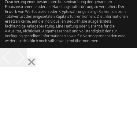
Zusicherung einer bestimmten Kursentwicklung der genannten
Finanzinstrumente oder als Handlungsaufforderung zu verstehen. Der
Erwerb von Wertpapieren oder Kryptowährungen birgt Risiken, die zum
Totalverlust des eingesetzten Kapitals führen können. Die Informationen
ersetzen keine, auf die individuellen Bedürfnisse ausgerichtete,
fachkundige Anlageberatung. Eine Haftung oder Garantie für die
Aktualität, Richtigkeit, Angemessenheit und Vollständigkeit der zur
Verfügung gestellten Informationen sowie für Vermögensschäden wird
weder ausdrücklich noch stillschweigend übernommen.