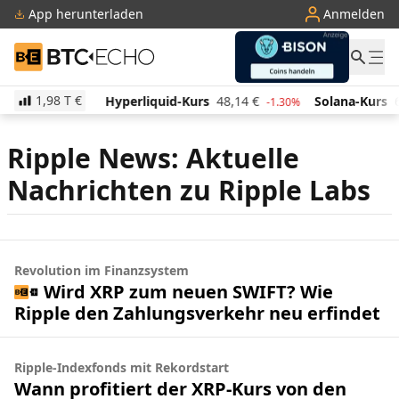
App herunterladen
Anmelden
BTC-ECHO
1,98 T
€
507,76
€
Hyperliquid-Kurs
48,14
€
Solana-Kurs
6
-1.60%
-1.30%
Ripple News: Aktuelle
Nachrichten zu Ripple Labs
Revolution im Finanzsystem
Wird XRP zum neuen SWIFT? Wie
Ripple den Zahlungsverkehr neu erfindet
Ripple-Indexfonds mit Rekordstart
Wann profitiert der XRP-Kurs von den