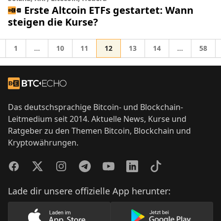
Erste Altcoin ETFs gestartet: Wann
steigen die Kurse?
Gehe zur Seite
Gehe zur Seite
Gehe zur Seite
Gehe zur Seite
Gehe zur Seite
Gehe zur Seite
Gehe z
1
…
10
11
12
13
14
…
58
Zwischenseiten weggelassen
Zwischensei
he zu
Footer
Zur Startseite
Das deutschsprachige Bitcoin- und Blockchain-
Leitmedium seit 2014. Aktuelle News, Kurse und
Ratgeber zu den Themen Bitcoin, Blockchain und
Kryptowährungen.
Facebook
Twitter
Instagram
Telegram
YouTube
LinkedIn
TikTok
Lade dir unsere offizielle App herunter: