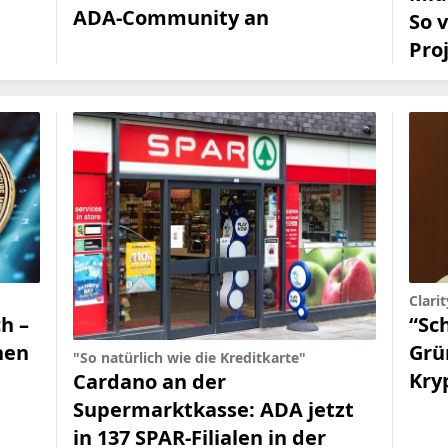
ADA-Community an
So 
Pro
Clari
“Sc
h –
Grü
nen
"So natürlich wie die Kreditkarte"
Kry
Cardano an der
Supermarktkasse: ADA jetzt
in 137 SPAR-Filialen in der