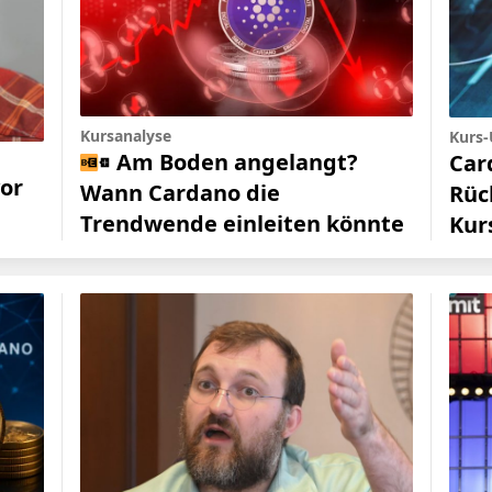
Kursanalyse
Kurs
Am Boden angelangt?
Car
or
Wann Cardano die
Rüc
Trendwende einleiten könnte
Kur