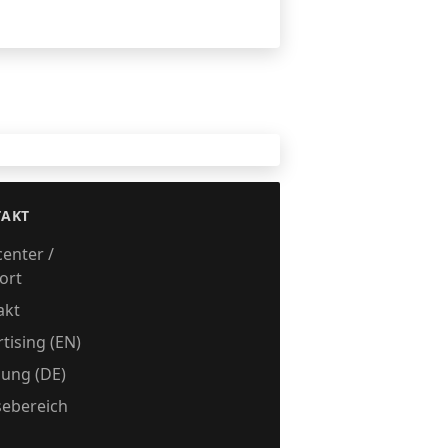
n
AKT
center /
ort
akt
tising (EN)
ung (DE)
sebereich