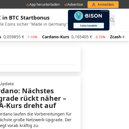
App herunterladen
Advertise
Anmelden
€ in BTC Startbonus
le Coins sicher "Made in Germany"
59855
€
Cardano-Kurs
0,165405
€
Zcash-Kurs
42
-1.10%
-3.70%
-Update
rdano: Nächstes
rade rückt näher –
-Kurs dreht auf
ardano laufen die Vorbereitungen für
ächste große Netzwerk-Upgrade. Der
egt vorab kräftig zu.