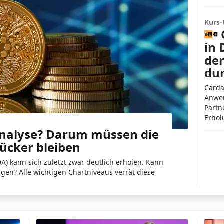
Kurs
in 
der
du
Carda
Anwen
Partn
Erhol
nalyse? Darum müssen die
rücker bleiben
) kann sich zuletzt zwar deutlich erholen. Kann
gen? Alle wichtigen Chartniveaus verrät diese