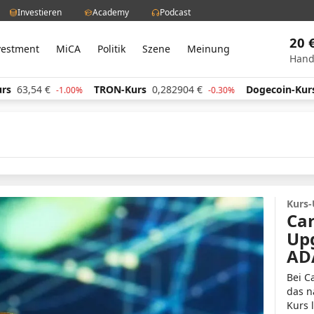
Investieren
Academy
Podcast
20 
vestment
MiCA
Politik
Szene
Meinung
Hand
3,54
€
TRON-Kurs
0,282904
€
Dogecoin-Kurs
0,0
-1.00%
-0.30%
Kurs
Ca
Upg
ADA
Bei C
das n
Kurs l