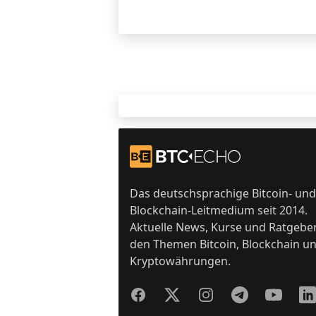
Footer
Zur Startseite
Das deutschsprachige Bitcoin- und
Blockchain-Leitmedium seit 2014.
Aktuelle News, Kurse und Ratgebe
den Themen Bitcoin, Blockchain u
Kryptowährungen.
Facebook
Twitter
Instagram
Telegram
YouTube
Lin