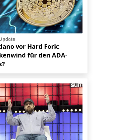
-Update
dano vor Hard Fork:
kenwind für den ADA-
s?