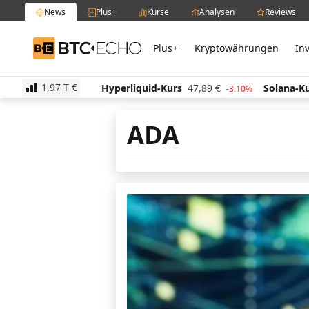
News
Plus+
Kurse
Analysen
Reviews
Plus+
Kryptowährungen
In
BTC-ECHO
1,97 T
€
513,54
€
Hyperliquid-Kurs
47,89
€
Solana-Kurs
6
-0.60%
-3.10%
ADA