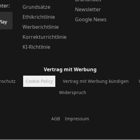
nter:
Grundsätze
Newsletter
Ethikrichtlinie
Google News
Store herunter
 unsere App im PlayStore herunter
Werberichtlinie
Korrekturrichtlinie
KI-Richtlinie
Vertrag mit Werbung
nschutz
Cookie-Policy
Vertrag mit Werbung kündigen
Widerspruch
AGB
Impressum