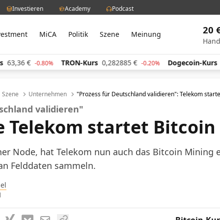
Investieren
Academy
Podcast
20 
vestment
MiCA
Politik
Szene
Meinung
Hand
TRON-Kurs
0,282885
€
Dogecoin-Kurs
0,059797
€
-0.80%
-0.20%
Szene
Unternehmen
"Prozess für Deutschland validieren": Telekom starte
schland validieren"
 Telekom startet Bitcoin
ner Node, hat Telekom nun auch das Bitcoin Mining e
man Felddaten sammeln.
el
1