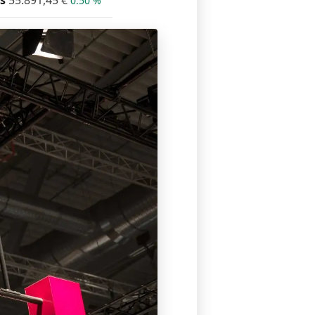
s
55.891,45
€
0.50 %