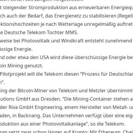
t steigender Stromproduktion aus erneuerbaren Energiequ
ch auch der Bedarf, das Energienetz zu stabilisieren (Regell
ktionshochzeiten je nach Wetterlage unregelmäßig auftret
die Deutsche Telekom Tochter MMS.
sweise bei Photovoltaik und Windkraft entsteht zunehmend
ssige Energie.
nd
oder etwa den USA wird diese überschüssige Energie be
oin Mining genutzt.
Pilotprojekt will die Telekom diesen “Prozess für Deutschla
n”.
ing der Bitcoin-Miner von Telekom und Metzler übernimmt
lutions GmbH aus Dresden. “Die Mining-Container stehen 
der Riva GmbH Engineering, einem Hersteller von Metall- 
aden, in Backnang. Das Unternehmen verfügt über eine ei
duktion aus einer Photovoltaikanlage”, so die Telekom.
kom setzt zwar schon länger auf Krypto: Mit Ethereum, Chai