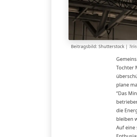
Beitragsbild: Shutterstock
|
Tele
Gemeinsa
Tochter 
überschü
plane ma
“Das Min
betriebe
die Ener
bleiben w
Auf eine
Enthusia