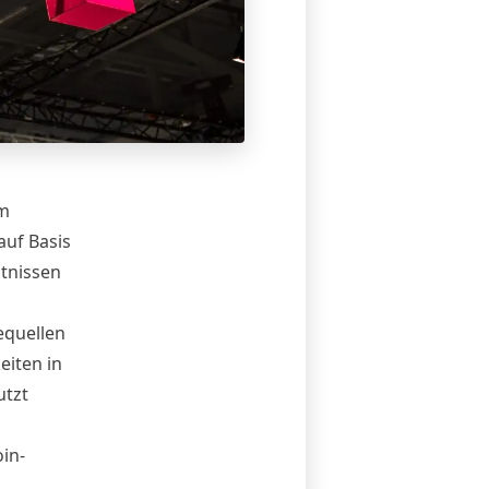
om
auf Basis
tnissen
equellen
eiten in
utzt
in-