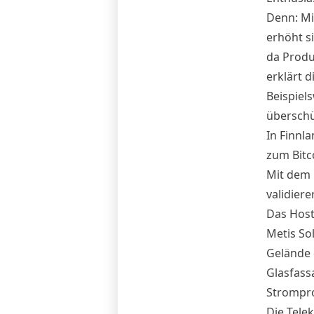
Denn: Mi
erhöht si
da Produ
erklärt 
Beispiel
überschü
In
Finnla
zum Bitc
Mit dem 
validiere
Das Host
Metis So
Gelände 
Glasfass
Strompro
Die Tele