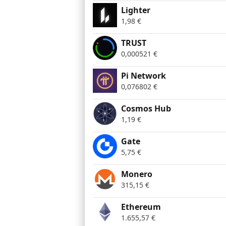
Lighter
1,98
€
TRUST
0,000521
€
Pi Network
0,076802
€
Cosmos Hub
1,19
€
Gate
5,75
€
Monero
315,15
€
Ethereum
1.655,57
€