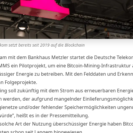
kom setzt bereits seit 2019 auf die Blockchain
m mit dem Bankhaus Metzler startet die Deutsche Telek
MMS ein Pilotprojekt, um eine Bitcoin-Mining-Infrastruktur 
ssiger Energie zu betreiben. Mit den Felddaten und Erkenn
n Folgeprojekte.
ing soll zukünftig mit dem Strom aus erneuerbaren Energi
n werden, der aufgrund mangelnder Einlieferungsmöglichk
gienetze und/oder fehlender Speichermöglichkeiten ungen
ürde”, heißt es in der
Pressemitteilung
.
 solche Art der
Nutzung überschüssiger Energie
haben Bitco
sten schon seit Langem hingewiesen.