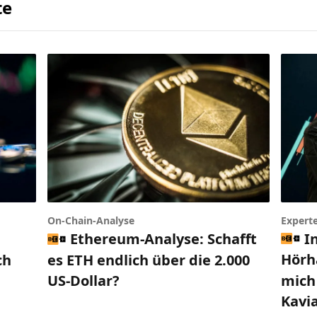
te
Expert
On-Chain-Analyse
I
Ethereum-Analyse: Schafft
Hörh
ch
es ETH endlich über die 2.000
mich 
US-Dollar?
Kavi