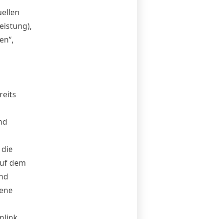
ellen
eistung),
en”,
reits
nd
 die
auf dem
und
gene
nlink