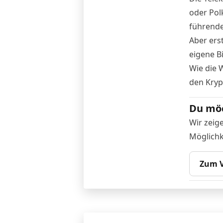
oder Pol
führende
Aber ers
eigene B
Wie die W
den Kryp
Du möc
Wir zeig
Möglichk
Zum V