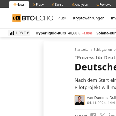
News
Plus+
Kurse
Analysen
Reviews
Plus+
Kryptowährungen
In
BTC-ECHO
1,98 T
€
€
Hyperliquid-Kurs
48,68
€
Solana-Kurs
63,36
€
-1.30%
-1.80%
Startseite
Schlagzeilen
"Prozess für Deut
Deutsche
Nach dem Start ei
Pilotprojekt will 
von
Dominic Döll
04.11.2024, 14:4
TEILEN