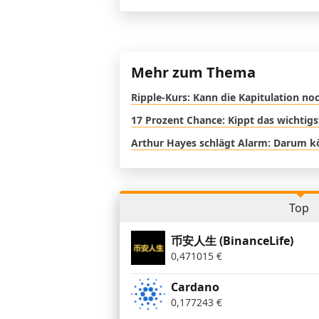
Mehr zum Thema
Ripple-Kurs: Kann die Kapitulation 
17 Prozent Chance: Kippt das wichtig
Arthur Hayes schlägt Alarm: Darum kö
Top
币安人生 (BinanceLife)
0,471015
€
Cardano
0,177243
€