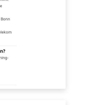
re
s Bonn
Telekom
en?
ning-