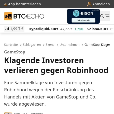
App herunterladen
Anmelden
BTC-ECHO
1,99 T
€
Hyperliquid-Kurs
47,65
€
Solana-Kurs
65,66
€
T
1.70%
3.10%
Startseite
Schlagzeilen
Szene
Unternehmen
GameStop: Klagende 
GameStop
Klagende Investoren
verlieren gegen Robinhood
Eine Sammelklage von Investoren gegen
Robinhood wegen der Einschränkung des
Handels mit Aktien von GameStop und Co.
wurde abgewiesen.
von
Paol Hergert