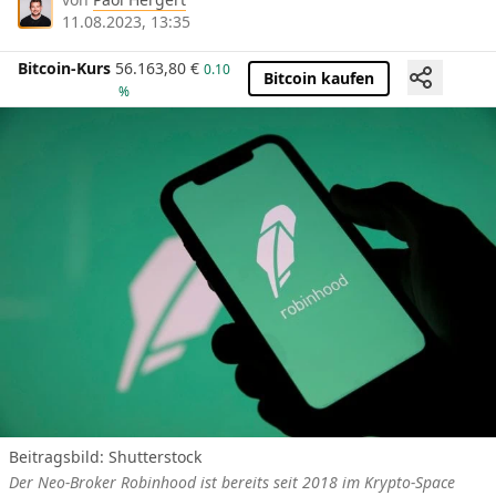
11.08.2023, 13:35
Bitcoin-Kurs
56.163,80
€
0.10
Bitcoin kaufen
%
Beitragsbild: Shutterstock
Der Neo-Broker Robinhood ist bereits seit 2018 im Krypto-Space