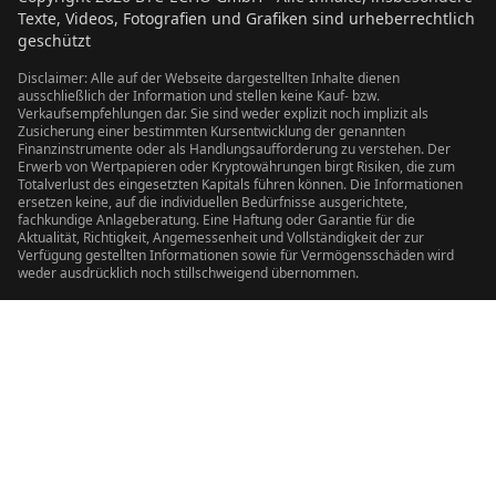
Texte, Videos, Fotografien und Grafiken sind urheberrechtlich
geschützt
Disclaimer: Alle auf der Webseite dargestellten Inhalte dienen
ausschließlich der Information und stellen keine Kauf- bzw.
Verkaufsempfehlungen dar. Sie sind weder explizit noch implizit als
Zusicherung einer bestimmten Kursentwicklung der genannten
Finanzinstrumente oder als Handlungsaufforderung zu verstehen. Der
Erwerb von Wertpapieren oder Kryptowährungen birgt Risiken, die zum
Totalverlust des eingesetzten Kapitals führen können. Die Informationen
ersetzen keine, auf die individuellen Bedürfnisse ausgerichtete,
fachkundige Anlageberatung. Eine Haftung oder Garantie für die
Aktualität, Richtigkeit, Angemessenheit und Vollständigkeit der zur
Verfügung gestellten Informationen sowie für Vermögensschäden wird
weder ausdrücklich noch stillschweigend übernommen.