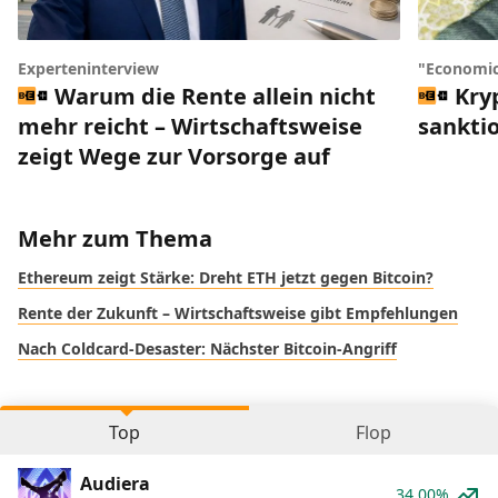
Experteninterview
"Economic
Warum die Rente allein nicht
Kry
mehr reicht – Wirtschaftsweise
sankti
zeigt Wege zur Vorsorge auf
Mehr zum Thema
Ethereum zeigt Stärke: Dreht ETH jetzt gegen Bitcoin?
Rente der Zukunft – Wirtschaftsweise gibt Empfehlungen
Nach Coldcard-Desaster: Nächster Bitcoin-Angriff
Top
Flop
Audiera
34.00%