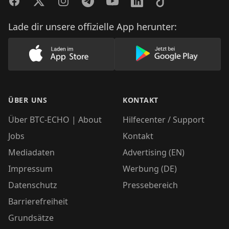
Facebook
Twitter
Instagram
Telegram
YouTube
LinkedIn
TikTok
Lade dir unsere offizielle App herunter:
Lade unsere App im AppStore herunter
Lade unsere App
ÜBER UNS
KONTAKT
Über BTC-ECHO | About
Hilfecenter / Support
Jobs
Kontakt
Mediadaten
Advertising (EN)
Impressum
Werbung (DE)
Datenschutz
Pressebereich
Barrierefreiheit
Grundsätze