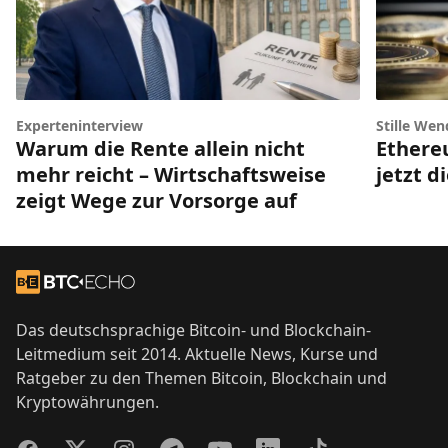
Experteninterview
Stille Wen
Warum die Rente allein nicht
Ethere
mehr reicht – Wirtschaftsweise
jetzt d
zeigt Wege zur Vorsorge auf
Footer
Zur Startseite
Das deutschsprachige Bitcoin- und Blockchain-
Leitmedium seit 2014. Aktuelle News, Kurse und
Ratgeber zu den Themen Bitcoin, Blockchain und
Kryptowährungen.