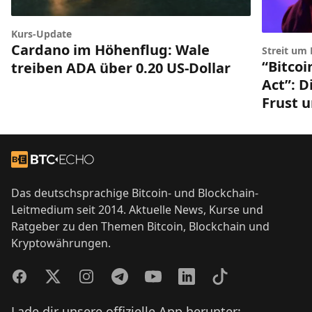
Kurs-Update
Cardano im Höhenflug: Wale
Streit um
“Bitco
treiben ADA über 0.20 US-Dollar
Act”: 
Frust 
Footer
Zur Startseite
Das deutschsprachige Bitcoin- und Blockchain-
Leitmedium seit 2014. Aktuelle News, Kurse und
Ratgeber zu den Themen Bitcoin, Blockchain und
Kryptowährungen.
Facebook
Twitter
Instagram
Telegram
YouTube
LinkedIn
TikTok
Lade dir unsere offizielle App herunter: