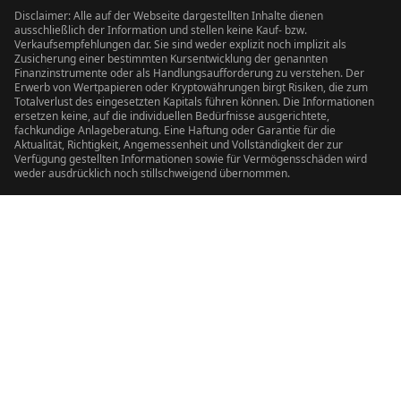
Disclaimer: Alle auf der Webseite dargestellten Inhalte dienen
ausschließlich der Information und stellen keine Kauf- bzw.
Verkaufsempfehlungen dar. Sie sind weder explizit noch implizit als
Zusicherung einer bestimmten Kursentwicklung der genannten
Finanzinstrumente oder als Handlungsaufforderung zu verstehen. Der
Erwerb von Wertpapieren oder Kryptowährungen birgt Risiken, die zum
Totalverlust des eingesetzten Kapitals führen können. Die Informationen
ersetzen keine, auf die individuellen Bedürfnisse ausgerichtete,
fachkundige Anlageberatung. Eine Haftung oder Garantie für die
Aktualität, Richtigkeit, Angemessenheit und Vollständigkeit der zur
Verfügung gestellten Informationen sowie für Vermögensschäden wird
weder ausdrücklich noch stillschweigend übernommen.