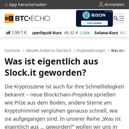
App herunterladen
Anmelden
BTC-ECHO
1,99 T
€
uid-Kurs
49,32
€
Solana-Kurs
64,13
€
TRON-Kurs
2.50%
0.50%
Startseite
Aktuelle Artikel im Überblick
Kryptowährungen
Was ist eig
Was ist eigentlich aus
Slock.it geworden?
Die Kryptoszene ist auch für ihre Schnelllebigkeit
bekannt – neue Blockchain-Projekte sprießen
wie Pilze aus dem Boden, andere Sterne am
Kryptohimmel verglühen genauso schnell, wie
sie aufgegangen sind. In unserer Reihe „Was ist
eigentlich aus … geworden?“ wollen wir uns in