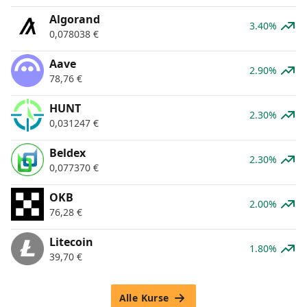
Algorand
3.40%
0,078038
€
Aave
2.90%
78,76
€
HUNT
2.30%
0,031247
€
Beldex
2.30%
0,077370
€
OKB
2.00%
76,28
€
Litecoin
1.80%
39,70
€
Alle Kurse