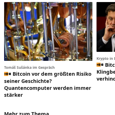
Krypto in
Bit
Tomáš Sušánka im Gespräch
Klingbe
Bitcoin vor dem größten Risiko
verhin
seiner Geschichte?
Quantencomputer werden immer
stärker
Mehr zum Thema