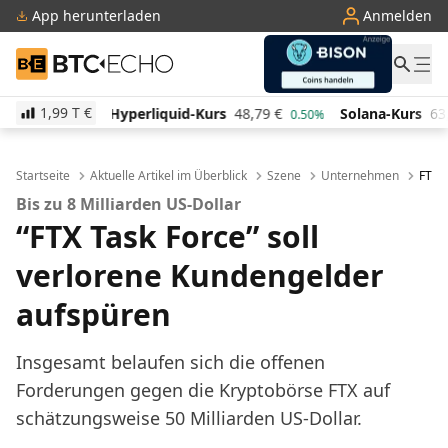
App herunterladen
Anmelden
BTC-ECHO
1,99 T
€
rliquid-Kurs
48,79
€
Solana-Kurs
63,75
€
TRON-K
0.50%
-0.90%
Startseite
Aktuelle Artikel im Überblick
Szene
Unternehmen
FTX-G
Bis zu 8 Milliarden US-Dollar
“FTX Task Force” soll
verlorene Kundengelder
aufspüren
Insgesamt belaufen sich die offenen
Forderungen gegen die Kryptobörse FTX auf
schätzungsweise 50 Milliarden US-Dollar.