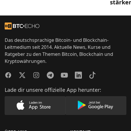
stärke
Footer
Zur Startseite
Das deutschsprachige Bitcoin- und Blockchain-
Leitmedium seit 2014. Aktuelle News, Kurse und
Ratgeber zu den Themen Bitcoin, Blockchain und
Kryptowährungen.
Facebook
Twitter
Instagram
Telegram
YouTube
LinkedIn
TikTok
Lade dir unsere offizielle App herunter:
Lade unsere App im AppStore herunter
Lade unsere App