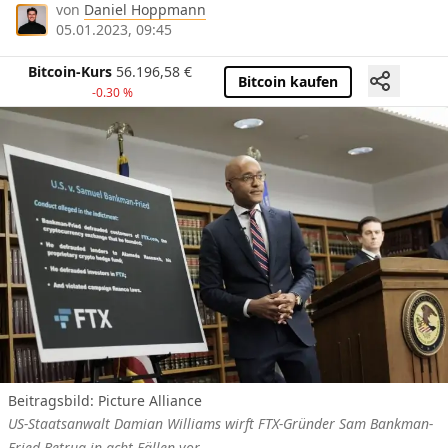
von
Daniel Hoppmann
05.01.2023, 09:45
Bitcoin-Kurs
56.196,58
€
Bitcoin kaufen
-0.30 %
Beitragsbild: Picture Alliance
US-Staatsanwalt Damian Williams wirft FTX-Gründer Sam Bankman-
Fried Betrug in acht Fällen vor.