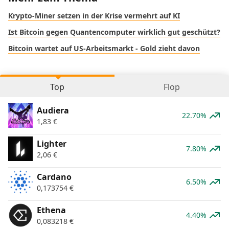
Krypto-Miner setzen in der Krise vermehrt auf KI
Ist Bitcoin gegen Quantencomputer wirklich gut geschützt?
Bitcoin wartet auf US-Arbeitsmarkt - Gold zieht davon
Top
Flop
Audiera
22.70%
1,83
€
Lighter
7.80%
2,06
€
Cardano
6.50%
0,173754
€
Ethena
4.40%
0,083218
€