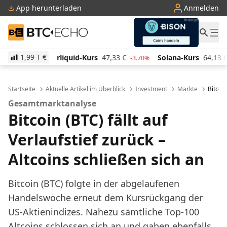
App herunterladen
Anmelden
BTC-ECHO
1,99 T
€
id-Kurs
47,33
€
Solana-Kurs
64,13
€
TRON-Kurs
-3.70%
0.40%
Startseite
Aktuelle Artikel im Überblick
Investment
Märkte
Bitcoin
Gesamtmarktanalyse
Bitcoin (BTC) fällt auf
Verlaufstief zurück –
Altcoins schließen sich an
Bitcoin (BTC) folgte in der abgelaufenen
Handelswoche erneut dem Kursrückgang der
US-Aktienindizes. Nahezu sämtliche Top-100
Altcoins schlossen sich an und gaben ebenfalls