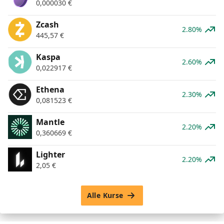
0,000030
€
Zcash
2.80%
445,57
€
Kaspa
2.60%
0,022917
€
Ethena
2.30%
0,081523
€
Mantle
2.20%
0,360669
€
Lighter
2.20%
2,05
€
Alle Kurse