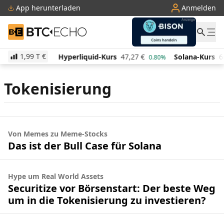
App herunterladen
Anmelden
BTC-ECHO
1,99 T
€
521,42
€
Hyperliquid-Kurs
47,27
€
Solana-Kurs
6
1.40%
0.80%
Tokenisierung
Von Memes zu Meme-Stocks
Das ist der Bull Case für Solana
Hype um Real World Assets
Securitize vor Börsenstart: Der beste Weg
um in die Tokenisierung zu investieren?