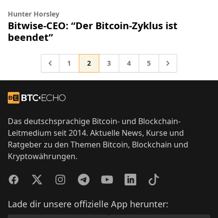
Hunter Horsley
Bitwise-CEO: “Der Bitcoin-Zyklus ist
beendet”
Gehe zur Seite
Gehe zur Seite
Gehe zur Seite
Gehe zur Seite
Gehe zur Seite
Gehe zu
1
2
3
4
5
Gehe zu
Footer
Zur Startseite
Das deutschsprachige Bitcoin- und Blockchain-
Leitmedium seit 2014. Aktuelle News, Kurse und
Ratgeber zu den Themen Bitcoin, Blockchain und
Kryptowährungen.
Facebook
Twitter
Instagram
Telegram
YouTube
LinkedIn
TikTok
Lade dir unsere offizielle App herunter: