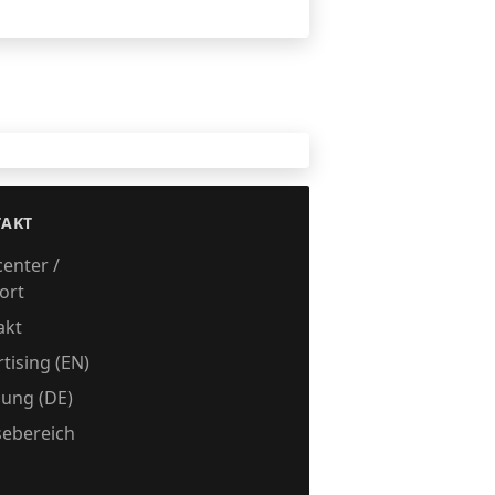
n
AKT
center /
ort
akt
tising (EN)
ung (DE)
sebereich