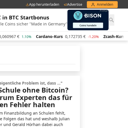
App herunterladen
Advertise
Anmelden
€ in BTC Startbonus
le Coins sicher "Made in Germany"
€
Cardano-Kurs
0,172735
€
Zcash-Kurs
434,66
€
1.10%
-1.20%
eigentliche Problem ist, dass ..."
Schule ohne Bitcoin?
rum Experten das für
en Fehler halten
 Finanzbildung an Schulen fehlt,
e Folgen das hat und weshalb Julian
er und Gerald Hörhan dabei auch