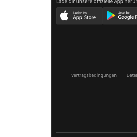
Lade dir unsere offizielle App heru
Lade unsere App im App
Lade
Vertragsbedingungen
Date