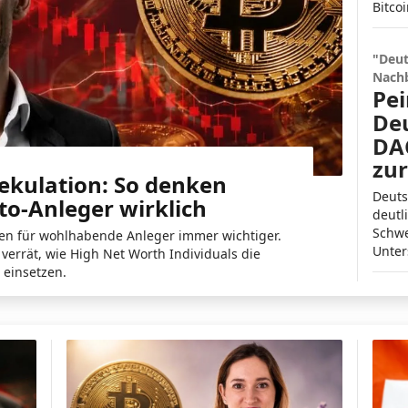
Bitco
"Deut
Nachb
Pei
Deu
DAC
zu
pekulation: So denken
Deuts
o-Anleger wirklich
deutl
Schwe
en für wohlhabende Anleger immer wichtiger.
Unter
errät, wie High Net Worth Individuals die
s einsetzen.