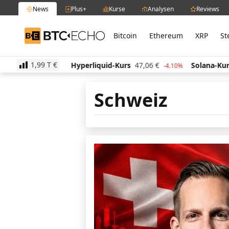
News
Plus+
Kurse
Analysen
Reviews
Bitcoin
Ethereum
XRP
St
BTC-ECHO
1,99 T
€
21
€
Hyperliquid-Kurs
47,06
€
Solana-Kurs
65,23
0.80%
-4.10%
Schweiz