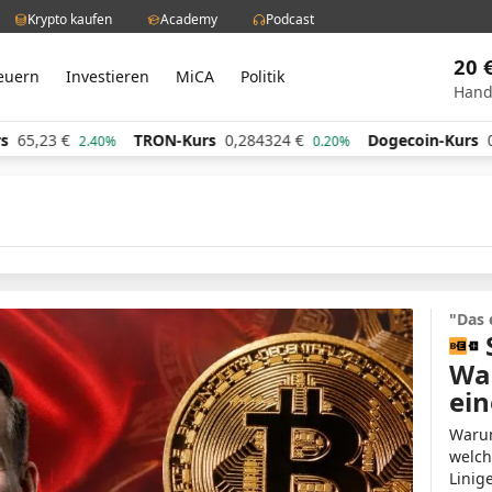
Krypto kaufen
Academy
Podcast
20 
euern
Investieren
MiCA
Politik
Hand
€
TRON-Kurs
0,284324
€
Dogecoin-Kurs
0,060967
2.40%
0.20%
"Das 
Wa
ein
Warum
welch
Linig