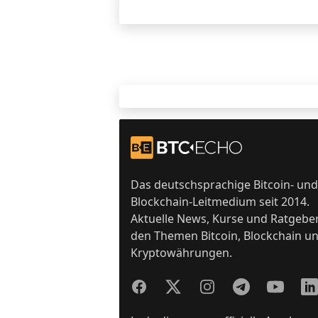
Footer
Zur Startseite
Das deutschsprachige Bitcoin- und
Blockchain-Leitmedium seit 2014.
Aktuelle News, Kurse und Ratgebe
den Themen Bitcoin, Blockchain u
Kryptowährungen.
Facebook
Twitter
Instagram
Telegram
YouTube
Lin