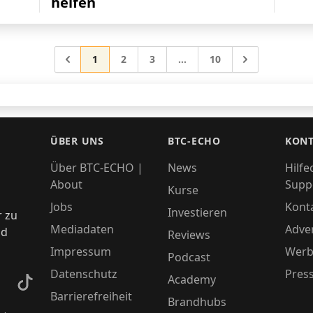
helfen
Gehe zur Seite
Gehe zur Seite
Gehe zur Seite
Gehe zur Seite
Gehe zu
1
2
3
…
10
Zwischenseiten weggelasse
ÜBER UNS
BTC-ECHO
KONT
Über BTC-ECHO |
News
Hilfe
About
Supp
Kurse
Jobs
Kont
Investieren
r zu
Mediadaten
Adver
nd
Reviews
Impressum
Werb
Podcast
Datenschutz
Pres
Academy
kedIn
TikTok
Barrierefreiheit
Brandhubs