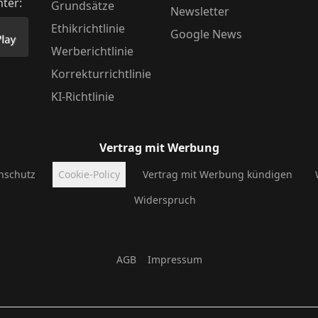
nter:
Grundsätze
Newsletter
Ethikrichtlinie
Google News
Store herunter
 unsere App im PlayStore herunter
Werberichtlinie
Korrekturrichtlinie
KI-Richtlinie
Vertrag mit Werbung
nschutz
Cookie-Policy
Vertrag mit Werbung kündigen
Widerspruch
AGB
Impressum