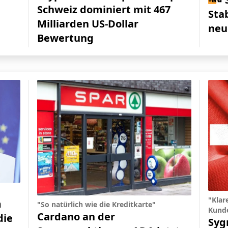
Schweiz dominiert mit 467
Sta
Milliarden US-Dollar
neu
Bewertung
"Klar
m
"So natürlich wie die Kreditkarte"
Kund
Cardano an der
die
Syg