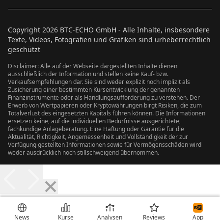
Copyright
2026
BTC-ECHO GmbH - Alle Inhalte, insbesondere
Texte, Videos, Fotografien und Grafiken sind urheberrechtlich
geschützt
Disclaimer: Alle auf der Webseite dargestellten Inhalte dienen
ausschließlich der Information und stellen keine Kauf- bzw.
Verkaufsempfehlungen dar. Sie sind weder explizit noch implizit als
Zusicherung einer bestimmten Kursentwicklung der genannten
Finanzinstrumente oder als Handlungsaufforderung zu verstehen. Der
Erwerb von Wertpapieren oder Kryptowährungen birgt Risiken, die zum
Totalverlust des eingesetzten Kapitals führen können. Die Informationen
ersetzen keine, auf die individuellen Bedürfnisse ausgerichtete,
fachkundige Anlageberatung. Eine Haftung oder Garantie für die
Aktualität, Richtigkeit, Angemessenheit und Vollständigkeit der zur
Verfügung gestellten Informationen sowie für Vermögensschäden wird
weder ausdrücklich noch stillschweigend übernommen.
News
Kurse
Analysen
Reviews
App