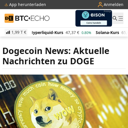
App herunterladen
Anmelden
BTC-ECHO
1,99 T
€
erliquid-Kurs
47,37
€
Solana-Kurs
65,66
€
TRON-
0.80%
1.30%
Dogecoin News: Aktuelle
Nachrichten zu DOGE