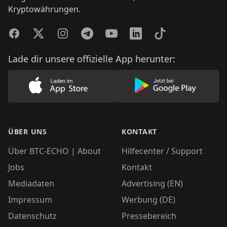
Kryptowährungen.
Facebook
Twitter
Instagram
Telegram
YouTube
LinkedIn
TikTok
Lade dir unsere offizielle App herunter:
Lade unsere App im AppStore herunter
Lade unsere App
ÜBER UNS
KONTAKT
Über BTC-ECHO | About
Hilfecenter / Support
Jobs
Kontakt
Mediadaten
Advertising (EN)
Impressum
Werbung (DE)
Datenschutz
Pressebereich