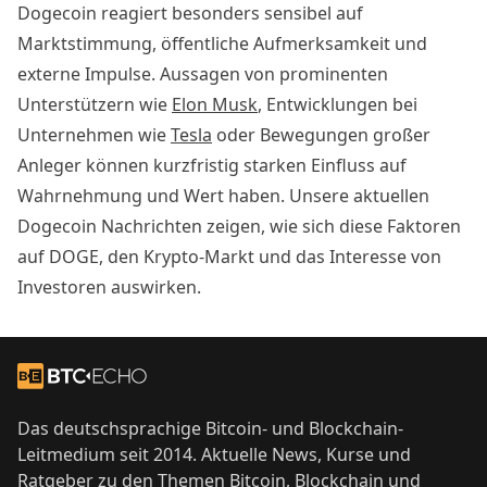
Dogecoin reagiert besonders sensibel auf
Marktstimmung, öffentliche Aufmerksamkeit und
externe Impulse. Aussagen von prominenten
Unterstützern wie
Elon Musk
, Entwicklungen bei
Unternehmen wie
Tesla
oder Bewegungen großer
Anleger können kurzfristig starken Einfluss auf
Wahrnehmung und Wert haben. Unsere aktuellen
Dogecoin Nachrichten zeigen, wie sich diese Faktoren
auf DOGE, den Krypto-Markt und das Interesse von
Investoren auswirken.
Footer
Zur Startseite
Das deutschsprachige Bitcoin- und Blockchain-
Leitmedium seit 2014. Aktuelle News, Kurse und
Ratgeber zu den Themen Bitcoin, Blockchain und