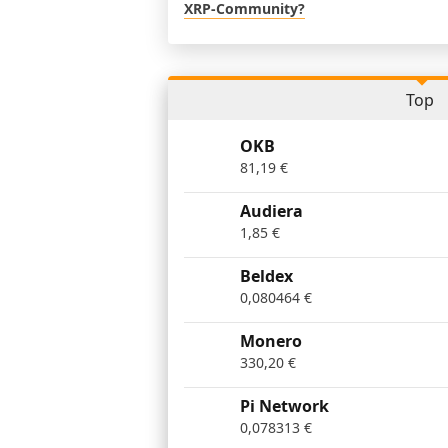
XRP-Community?
Top
OKB
81,19
€
Audiera
1,85
€
Beldex
0,080464
€
Monero
330,20
€
Pi Network
0,078313
€