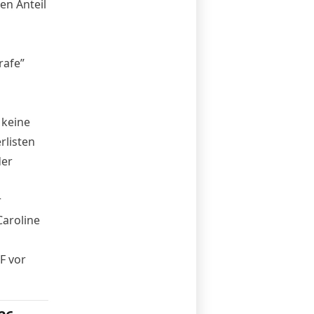
en Anteil
rafe”
 keine
rlisten
der
r
Caroline
F vor