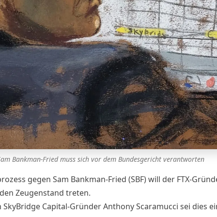
Sam Bankman-Fried muss sich vor dem Bundesgericht verantworten
prozess gegen Sam Bankman-Fried (SBF) will der
FTX-Gründ
n den Zeugenstand
treten.
 SkyBridge Capital-Gründer Anthony Scaramucci sei dies ei