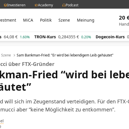
Investieren
Academy
Podcast
20 
vestment
MiCA
Politik
Szene
Meinung
Hand
TRON-Kurs
0,284355
€
Dogecoin-Kurs
0,060716
€
0.20%
0.90
Szene
Sam Bankman-Fried: "Er wird bei lebendigem Leib gehäutet"
cci über FTX-Gründer
man-Fried “wird bei le
äutet”
will sich im Zeugenstand verteidigen. Für den FTX-
amucci aber “keine Möglichkeit zu entkommen”.
el
9