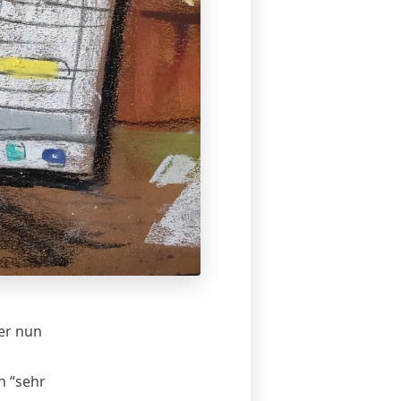
er nun
n “sehr