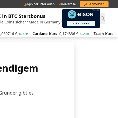
App herunterladen
Advertise
Anmelden
€ in BTC Startbonus
le Coins sicher "Made in Germany"
Cardano-Kurs
0,174336
€
Zcash-Kurs
440,07
€
%
0.20%
0.20%
bendigem
Gründer gibt es