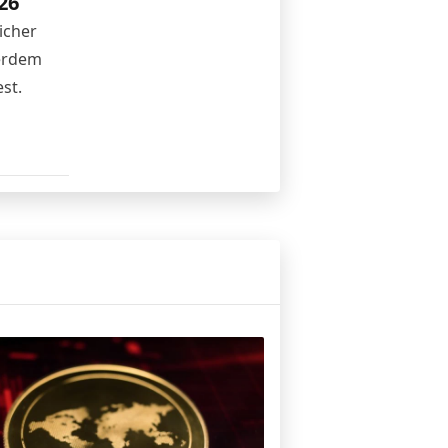
26
icher
ßerdem
st.