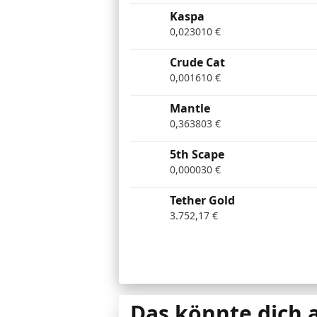
Kaspa
0,023010
€
Crude Cat
0,001610
€
Mantle
0,363803
€
5th Scape
0,000030
€
Tether Gold
3.752,17
€
Das könnte dich 