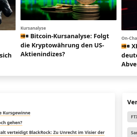
Kursanalyse
Bitcoin-Kursanalyse: Folgt
On-Cha
die Kryptowährung den US-
X
d
Aktienindizes?
deut
sich
Abve
Ve
re Kursgewinne
FT
noch gehen?
t verteidigt BlackRock: Zu Unrecht im Visier der
Sa