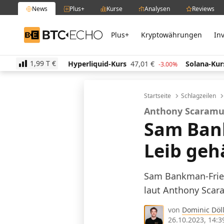
News
Plus+
Kurse
Analysen
Reviews
Plus+
Kryptowährungen
In
BTC-ECHO
1,99 T
€
Hyperliquid-Kurs
47,01
€
Solana-Kurs
64,08
€
20%
-3.00%
1.60%
Startseite
Schlagzeilen
Anthony Scaramu
Sam Bank
Leib geh
Sam Bankman-Fried 
laut Anthony Scar
von
Dominic Döll
26.10.2023, 14:3