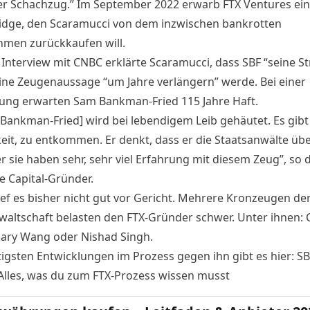
er Schachzug.” Im September 2022 erwarb FTX Ventures ein
idge
, den Scaramucci von dem inzwischen bankrotten
men zurückkaufen will.
m
Interview
mit CNBC erklärte Scaramucci, dass SBF “seine St
ine Zeugenaussage “um Jahre verlängern” werde.
Bei einer
lung erwarten Sam Bankman-Fried 115 Jahre Haft
.
 Bankman-Fried] wird bei lebendigem Leib gehäutet. Es gibt
eit, zu entkommen. Er denkt, dass er die Staatsanwälte übe
r sie haben sehr, sehr viel Erfahrung mit diesem Zeug”, so 
e Capital-Gründer.
lief es bisher nicht gut vor Gericht. Mehrere Kronzeugen de
waltschaft belasten den FTX-Gründer schwer. Unter ihnen:
ary Wang
oder
Nishad Singh
.
tigsten Entwicklungen im Prozess gegen ihn gibt es hier:
SB
 Alles, was du zum FTX-Prozess wissen musst