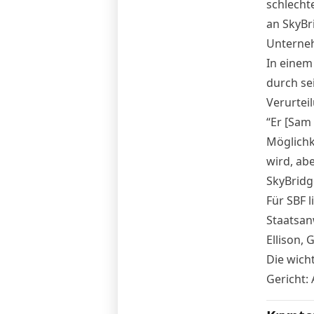
schlecht
an
SkyBr
Unterneh
In eine
durch se
Verurtei
“Er [Sam
Möglichk
wird, abe
SkyBridg
Für SBF 
Staatsan
Ellison
,
G
Die wich
Gericht: