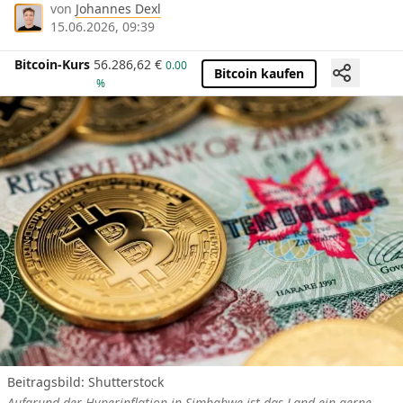
von
Johannes Dexl
15.06.2026, 09:39
Bitcoin-Kurs
56.286,62
€
0.00
Bitcoin kaufen
%
Beitragsbild:
Shutterstock
Aufgrund der Hyperinflation in Simbabwe ist das Land ein gerne