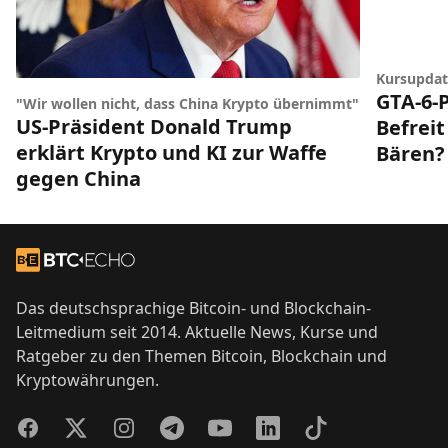
Kursupdat
GTA-6-P
"Wir wollen nicht, dass China Krypto übernimmt"
US-Präsident Donald Trump
Befreit
erklärt Krypto und KI zur Waffe
Bären?
gegen China
Footer
Zur Startseite
Das deutschsprachige Bitcoin- und Blockchain-
Leitmedium seit 2014. Aktuelle News, Kurse und
Ratgeber zu den Themen Bitcoin, Blockchain und
Kryptowährungen.
Facebook
Twitter
Instagram
Telegram
YouTube
LinkedIn
TikTok