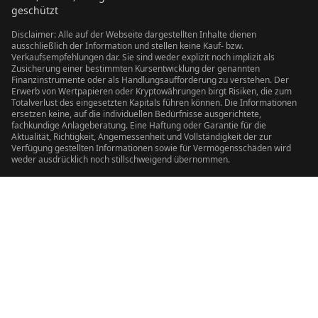
geschützt
Disclaimer: Alle auf der Webseite dargestellten Inhalte dienen
ausschließlich der Information und stellen keine Kauf- bzw.
Verkaufsempfehlungen dar. Sie sind weder explizit noch implizit als
Zusicherung einer bestimmten Kursentwicklung der genannten
Finanzinstrumente oder als Handlungsaufforderung zu verstehen. Der
Erwerb von Wertpapieren oder Kryptowährungen birgt Risiken, die zum
Totalverlust des eingesetzten Kapitals führen können. Die Informationen
ersetzen keine, auf die individuellen Bedürfnisse ausgerichtete,
fachkundige Anlageberatung. Eine Haftung oder Garantie für die
Aktualität, Richtigkeit, Angemessenheit und Vollständigkeit der zur
Verfügung gestellten Informationen sowie für Vermögensschäden wird
weder ausdrücklich noch stillschweigend übernommen.