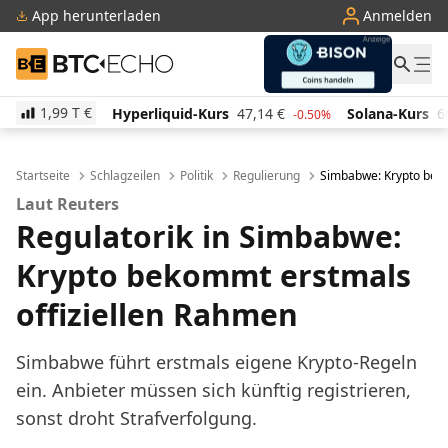
App herunterladen
Anmelden
BTC-ECHO
1,99 T
€
yperliquid-Kurs
47,14
€
Solana-Kurs
66,26
€
TRO
-0.50%
1.10%
Startseite
Schlagzeilen
Politik
Regulierung
Simbabwe: Krypto beko
Laut Reuters
Regulatorik in Simbabwe:
Krypto bekommt erstmals
offiziellen Rahmen
Simbabwe führt erstmals eigene Krypto-Regeln
ein. Anbieter müssen sich künftig registrieren,
sonst droht Strafverfolgung.