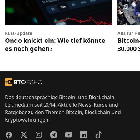
Kurs-Update
Aus für Ha
Ondo knickt ein: Wie tief könnte
Bitcoin
es noch gehen?
30.000
Footer
Zur Startseite
Das deutschsprachige Bitcoin- und Blockchain-
Leitmedium seit 2014. Aktuelle News, Kurse und
Ratgeber zu den Themen Bitcoin, Blockchain und
Kryptowährungen.
Facebook
Twitter
Instagram
Telegram
YouTube
LinkedIn
TikTok