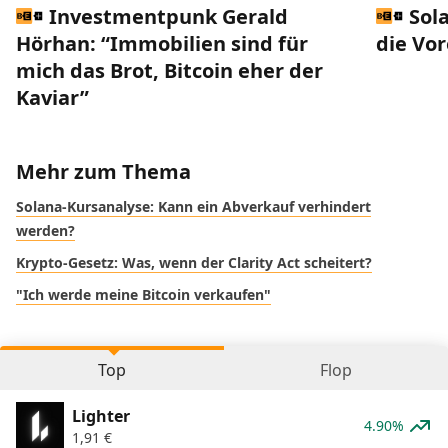
Investmentpunk Gerald
Sol
Hörhan: “Immobilien sind für
die Vo
mich das Brot, Bitcoin eher der
Kaviar”
Mehr zum Thema
Solana-Kursanalyse: Kann ein Abverkauf verhindert
werden?
Krypto-Gesetz: Was, wenn der Clarity Act scheitert?
"Ich werde meine Bitcoin verkaufen"
Top
Flop
Lighter
4.90%
1,91
€