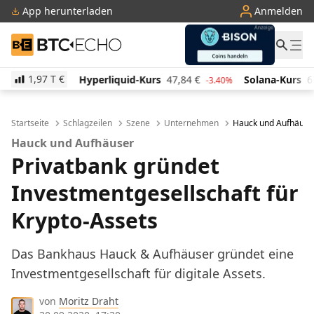
App herunterladen
Anmelden
BTC-ECHO
1,97 T
€
Hyperliquid-Kurs
47,84
€
Solana-Kurs
63,41
€
-3.40%
-0.60%
Startseite
Schlagzeilen
Szene
Unternehmen
Hauck und Aufhäuser
Hauck und Aufhäuser
Privatbank gründet
Investmentgesellschaft für
Krypto-Assets
Das Bankhaus Hauck & Aufhäuser gründet eine
Investmentgesellschaft für digitale Assets.
von
Moritz Draht