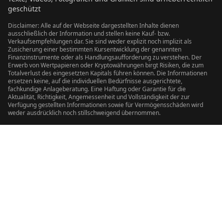
geschützt
Disclaimer: Alle auf der Webseite dargestellten Inhalte dienen
ausschließlich der Information und stellen keine Kauf- bzw.
Verkaufsempfehlungen dar. Sie sind weder explizit noch implizit als
Zusicherung einer bestimmten Kursentwicklung der genannten
Finanzinstrumente oder als Handlungsaufforderung zu verstehen. Der
Erwerb von Wertpapieren oder Kryptowährungen birgt Risiken, die zum
Totalverlust des eingesetzten Kapitals führen können. Die Informationen
ersetzen keine, auf die individuellen Bedürfnisse ausgerichtete,
fachkundige Anlageberatung. Eine Haftung oder Garantie für die
Aktualität, Richtigkeit, Angemessenheit und Vollständigkeit der zur
Verfügung gestellten Informationen sowie für Vermögensschäden wird
weder ausdrücklich noch stillschweigend übernommen.