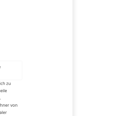
e
ich zu
eile
.
ohner von
aler