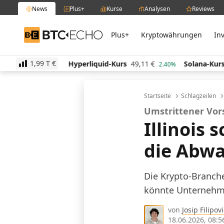
News
Plus+
Kurse
Analysen
Reviews
Plus+
Kryptowährungen
In
BTC-ECHO
1,99 T
€
6
€
Hyperliquid-Kurs
49,11
€
Solana-Kurs
64,05
€
-0.10%
2.40%
Startseite
Schlagzeilen
Umstrittener Vo
Illinois 
die Abw
Die Krypto-Branche
könnte Unternehme
von
Josip Filipovi
18.06.2026, 08:5