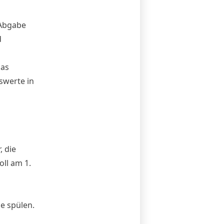
 Abgabe
d
das
swerte in
, die
ll am 1.
se spülen.