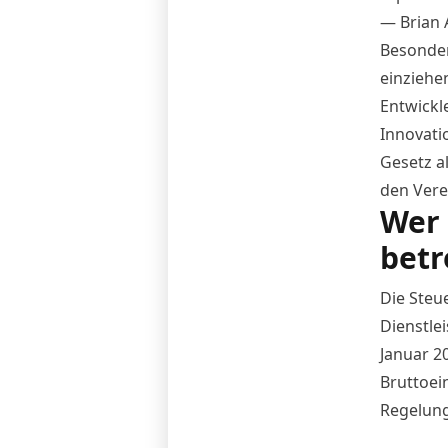
— Brian 
Besonder
einziehe
Entwickl
Innovati
Gesetz a
den Vere
Wer 
betr
Die Steue
Dienstle
Januar 20
Bruttoei
Regelung 