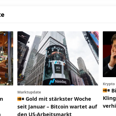
te
Krypto
B
Marktupdate
Klin
en
Gold mit stärkster Woche
verh
seit Januar – Bitcoin wartet auf
n
den US-Arbeitsmarkt