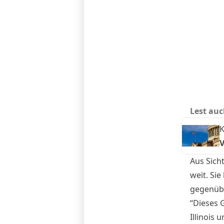
Lest auc
Aus Sich
weit. Si
gegenübe
“Dieses 
Illinois 