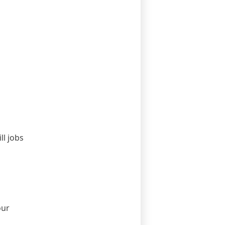
ll jobs
our