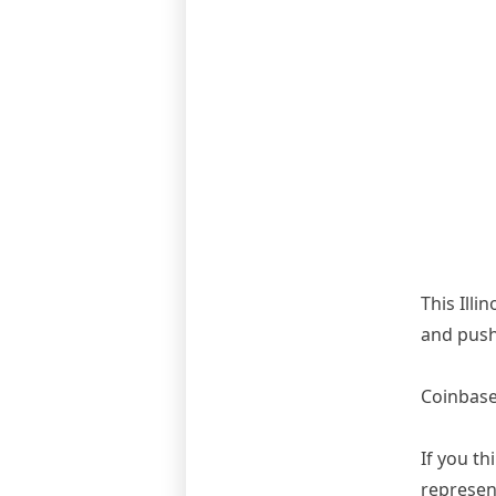
This Illi
and push 
Coinbase 
If you th
represen