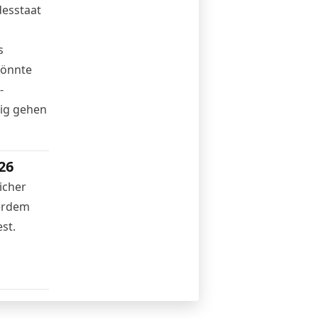
esstaat
s
könnte
-
tig gehen
26
icher
ßerdem
st.