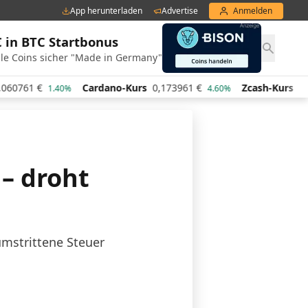
App herunterladen
Advertise
Anmelden
€ in BTC Startbonus
le Coins sicher "Made in Germany"
€
Cardano-Kurs
0,173961
€
Zcash-Kurs
443,47
€
1.40%
4.60%
3
 – droht
umstrittene Steuer