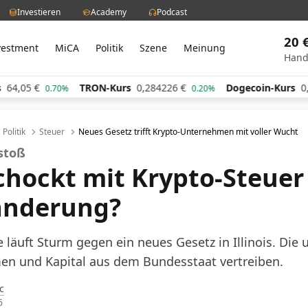
Investieren
Academy
Podcast
20 
vestment
MiCA
Politik
Szene
Meinung
Hand
TRON-Kurs
0,284226
€
Dogecoin-Kurs
0,060761
0.70%
0.20%
Politik
Steuer
Neues Gesetz trifft Krypto-Unternehmen mit voller Wucht
rstoß
schockt mit Krypto-Steuer
anderung?
 läuft Sturm gegen ein neues Gesetz in Illinois. Die 
n und Kapital aus dem Bundesstaat vertreiben.
c
6