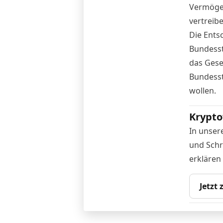
Vermögen
vertreib
Die Ents
Bundesst
das Gese
Bundesst
wollen.
Krypto
In unser
und Schr
erklären
Jetzt