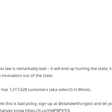
nois law is remarkably bad – it will end up hurting the state, ki
innovation out of the state.
has 1,517,628 customers (aka voters!) in Illinois.
ink this is bad policy, sign up at
@standwithcrypto
and let y
tatives know
https://t.co/Hj4PBPVTr6