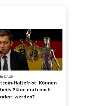
 in DACH
itcoin-Haltefrist: Können
gbeils Pläne doch noch
indert werden?