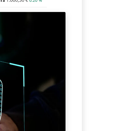
rs
1.660,30
€
0.20 %