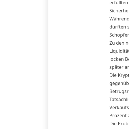
erfüllte
Sicherhe
Während 
dürften 
Schöpfer
Zu den n
Liquiditä
locken B
später a
Die Kryp
gegenübe
Betrugs
Tatsächl
Verkaufs
Prozent 
Die Prob