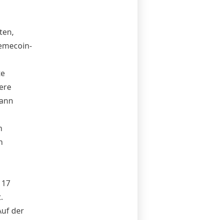
ten,
Memecoin-
te
tere
dann
n
n
 17
.
Auf der