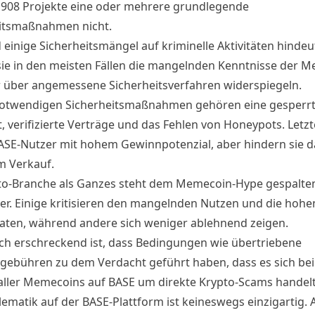
n 908 Projekte eine oder mehrere grundlegende
itsmaßnahmen nicht.
einige Sicherheitsmängel auf kriminelle Aktivitäten hindeu
sie in den meisten Fällen die mangelnden Kenntnisse der 
 über angemessene Sicherheitsverfahren widerspiegeln.
otwendigen Sicherheitsmaßnahmen gehören eine gesperr
t, verifizierte Verträge und das Fehlen von Honeypots. Letz
ASE-Nutzer mit hohem Gewinnpotenzial, aber hindern sie 
m Verkauf.
to-Branche als Ganzes steht dem
Memecoin-Hype
gespalte
r. Einige kritisieren den mangelnden Nutzen und die hohe
raten, während
andere
sich weniger ablehnend zeigen.
ich erschreckend ist, dass Bedingungen wie übertriebene
gebühren zu dem Verdacht geführt haben, dass es sich bei
aller Memecoins auf BASE um direkte Krypto-Scams handelt
lematik auf der BASE-Plattform ist keineswegs einzigartig. 