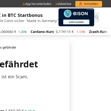
App herunterladen
Advertise
Anmelden
€ in BTC Startbonus
le Coins sicher "Made in Germany"
Cardano-Kurs
0,174115
€
Zcash-Kurs
445,41
€
.20%
-1.10%
3.4
s gefährdet
efährdet
 ist ein Scam,