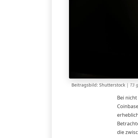
Beitragsbild: Shutterstock
|
T3 
Bei nich
Coinbase
erheblich
Betracht
die zwis