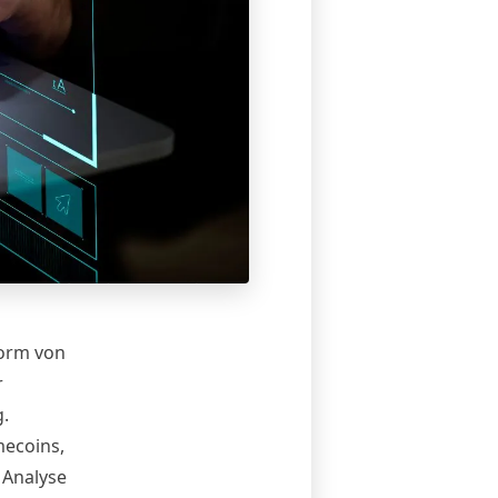
form von
r
.
mecoins,
 Analyse