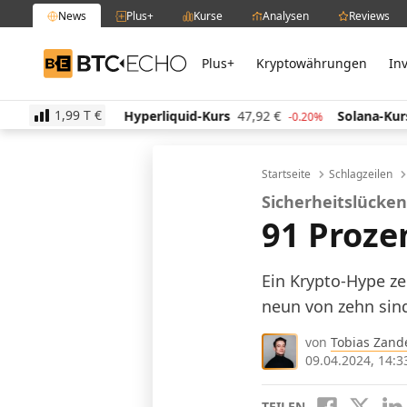
News
Plus+
Kurse
Analysen
Reviews
Plus+
Kryptowährungen
In
BTC-ECHO
1,99 T
€
Hyperliquid-Kurs
47,92
€
Solana-Kurs
64,02
€
-0.20%
-0.20%
0
Startseite
Schlagzeilen
Sicherheitslücke
91 Proze
Ein Krypto-Hype ze
neun von zehn sin
von
Tobias Zand
09.04.2024, 14:3
TEILEN