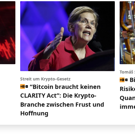
Tomáš 
B
Streit um Krypto-Gesetz
“Bitcoin braucht keinen
Risik
CLARITY Act”: Die Krypto-
Quan
Branche zwischen Frust und
imme
Hoffnung