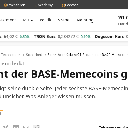
Investieren
Academy
Podcast
20 
vestment
MiCA
Politik
Szene
Meinung
Hand
TRON-Kurs
0,284272
€
Dogecoin-Kurs
0,060660
€
.60%
0.10%
1
Technologie
Sicherheit
Sicherheitslücken: 91 Prozent der BASE-Memecoin
n entdeckt
nt der BASE-Memecoins g
igt seine dunkle Seite. Jeder sechste BASE-Memecoin
d unsicher. Was Anleger wissen müssen.
er
3