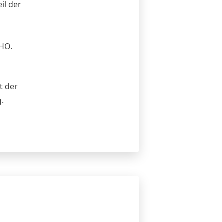
il der
HO.
t der
.