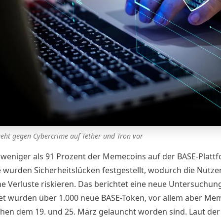
geht gegen Cybercrime auf Tether und Tron vor
t weniger als 91 Prozent der Memecoins auf der BASE-Platt
 wurden Sicherheitslücken festgestellt, wodurch die Nutze
e Verluste riskieren. Das berichtet eine
neue Untersuchung
et wurden über 1.000 neue BASE-Token, vor allem aber Me
chen dem 19. und 25. März gelauncht worden sind. Laut der