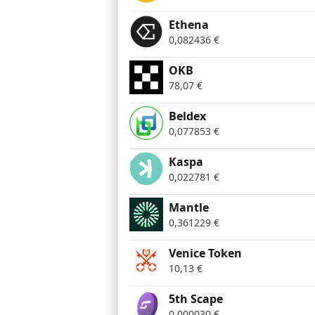
Ethena
0,082436
€
OKB
78,07
€
Beldex
0,077853
€
Kaspa
0,022781
€
Mantle
0,361229
€
Venice Token
10,13
€
5th Scape
0,000030
€