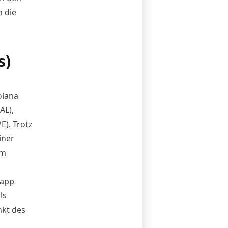
 die
s)
olana
AL),
E). Trotz
iner
im
napp
ls
nkt des