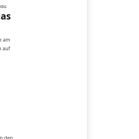
bau.
Das
se am
m auf
in den