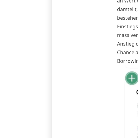
an Wert 
darstell
bestehen
Einstiegs
massiven 
Anstieg 
Chance a
Borrowin