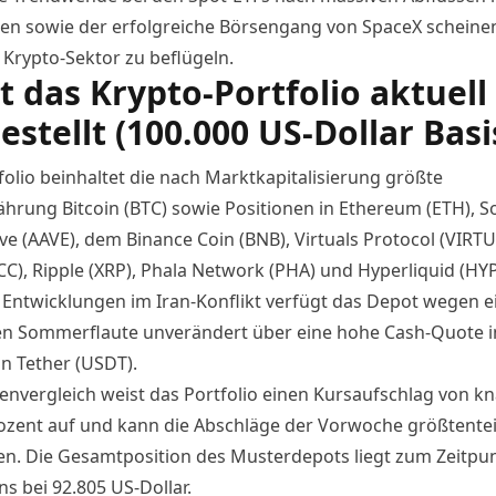
en sowie
der erfolgreiche Börsengang von SpaceX
scheinen
 Krypto-Sektor zu beflügeln.
st das Krypto-Portfolio aktuell
estellt (100.000 US-Dollar Basi
folio beinhaltet die nach Marktkapitalisierung größte
hrung Bitcoin (BTC) sowie Positionen in Ethereum (ETH), S
ave (AAVE), dem
Binance Coin (BNB)
, Virtuals Protocol (VIRTU
CC), Ripple (XRP), Phala Network (PHA) und Hyperliquid (HYP
r Entwicklungen im Iran-Konflikt verfügt das Depot wegen e
n Sommerflaute unverändert über eine hohe Cash-Quote 
in Tether (USDT).
nvergleich weist das Portfolio einen Kursaufschlag von k
ozent auf und kann die Abschläge der Vorwoche größtentei
ren. Die Gesamtposition des Musterdepots liegt zum Zeitpu
s bei 92.805 US-Dollar.