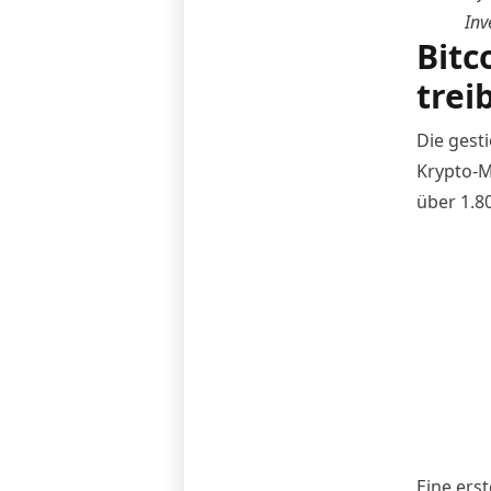
Inv
Bitc
trei
Die gest
Krypto-M
über 1.80
Eine ers