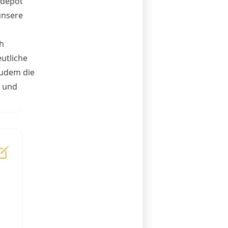
rdepot
unsere
h
eutliche
zudem die
- und