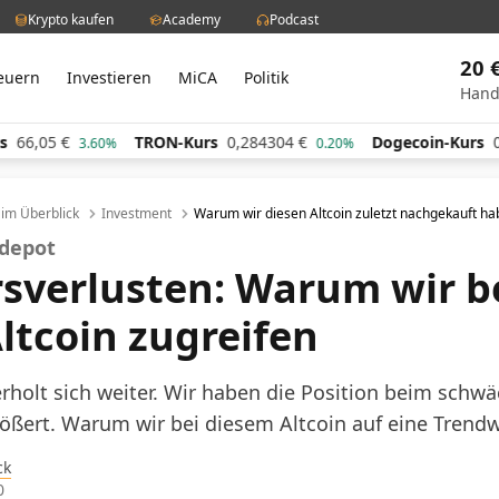
Krypto kaufen
Academy
Podcast
20 
euern
Investieren
MiCA
Politik
Hand
05
€
TRON-Kurs
0,284304
€
Dogecoin-Kurs
0,0615
3.60%
0.20%
l im Überblick
Investment
Warum wir diesen Altcoin zuletzt nachgekauft h
rdepot
rsverlusten: Warum wir b
ltcoin zugreifen
rholt sich weiter. Wir haben die Position beim schw
ößert. Warum wir bei diesem Altcoin auf eine Trend
ck
0