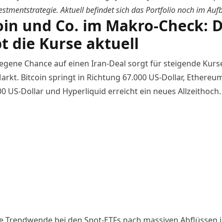
estmentstrategie. Aktuell befindet sich das Portfolio noch im Auf
oin und Co. im Makro-Check: 
bt die Kurse aktuell
iegene Chance auf einen
Iran-Deal sorgt für steigende Kur
arkt
. Bitcoin springt in Richtung 67.000 US-Dollar, Ethereu
0 US-Dollar und Hyperliquid erreicht ein neues Allzeithoch.
te Trendwende bei den Spot-ETFs nach massiven Abflüssen 