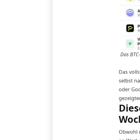
Das BTC-
Das volls
selbst n
oder Goo
gezeigte
Dies
Woc
Obwohl d