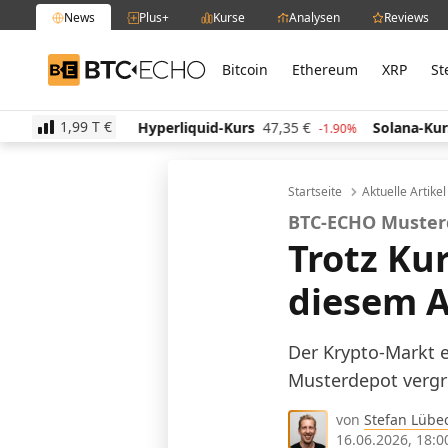
News
Plus+
Kurse
Analysen
Reviews
Bitcoin
Ethereum
XRP
St
BTC-ECHO
1,99 T
€
2,94
€
Hyperliquid-Kurs
47,35
€
Solana-Kurs
66,
2.30%
-1.90%
Startseite
Aktuelle Artike
BTC-ECHO Muste
Trotz Ku
diesem A
Der Krypto-Markt e
Musterdepot vergr
von
Stefan Lübe
16.06.2026, 18:0