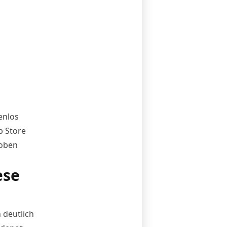
enlos
p Store
 oben
ese
 deutlich