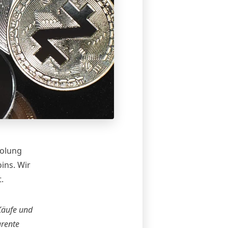
holung
ins. Wir
.
 Käufe und
arente