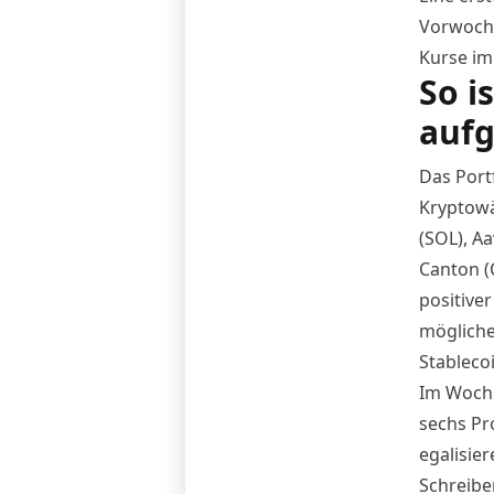
Vorwoch
Kurse im
So i
aufg
Das Port
Kryptowä
(SOL), A
Canton (
positive
mögliche
Stableco
Im Woche
sechs Pr
egalisie
Schreiben