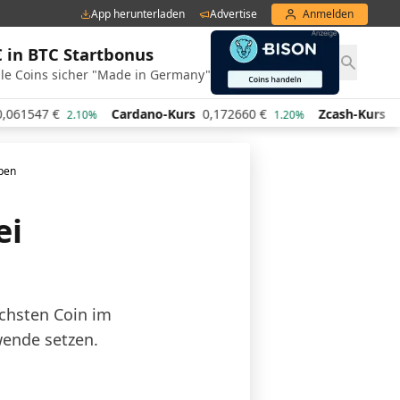
App herunterladen
Advertise
Anmelden
€ in BTC Startbonus
le Coins sicher "Made in Germany"
47
€
Cardano-Kurs
0,172660
€
Zcash-Kurs
436,62
2.10%
1.20%
aben
ei
ächsten Coin im
wende setzen.