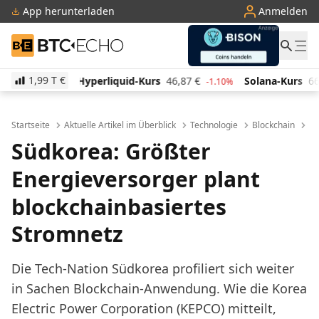
App herunterladen
Anmelden
BTC-ECHO
1,99 T
€
iquid-Kurs
46,87
€
Solana-Kurs
66,00
€
TRON-Ku
-1.10%
1.90%
Startseite
Aktuelle Artikel im Überblick
Technologie
Blockchain
Sü
Südkorea: Größter
Energieversorger plant
blockchainbasiertes
Stromnetz
Die Tech-Nation Südkorea profiliert sich weiter
in Sachen Blockchain-Anwendung. Wie die Korea
Electric Power Corporation (KEPCO) mitteilt,