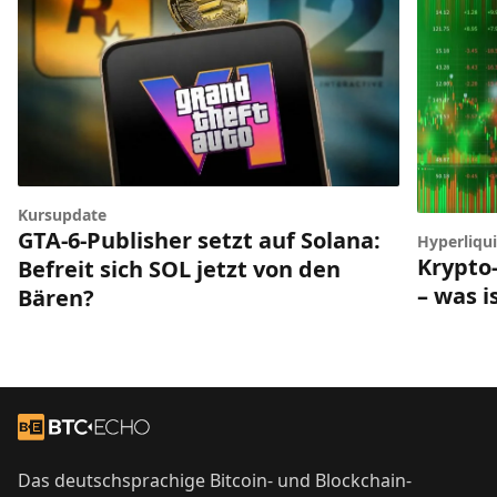
Kursupdate
GTA-6-Publisher setzt auf Solana:
Hyperliqui
Krypto-
Befreit sich SOL jetzt von den
– was i
Bären?
Footer
Zur Startseite
Das deutschsprachige Bitcoin- und Blockchain-