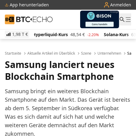
App herunterladen
Anmelden
BTC-ECHO
1,98 T
€
iquid-Kurs
48,54
€
Solana-Kurs
63,22
€
TRON-Ku
-2.20%
-1.50%
Startseite
Aktuelle Artikel im Überblick
Szene
Unternehmen
Sams
Samsung lanciert neues
Blockchain Smartphone
Samsung bringt ein weiteres Blockchain
Smartphone auf den Markt. Das Gerät ist bereits
ab dem 5. September in Südkorea verfügbar.
Was es sich damit auf sich hat und welche
weiteren Geräte demnächst auf den Markt
zukommen.