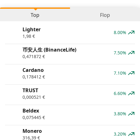
Top
Flop
Lighter
8.00%
1,98
€
币安人生 (BinanceLife)
7.50%
0,471872
€
Cardano
7.10%
0,178412
€
TRUST
6.60%
0,000521
€
Beldex
3.80%
0,075445
€
Monero
3.20%
316,39
€