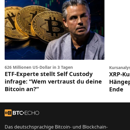
626 Millionen US-Dollar in 3 Tagen
Kursanaly
ETF-Experte stellt Self Custody
XRP-Ku
infrage: “Wem vertraust du deine
Hängep
Bitcoin an?”
Ende
Footer
Zur Startseite
Das deutschsprachige Bitcoin- und Blockchain-