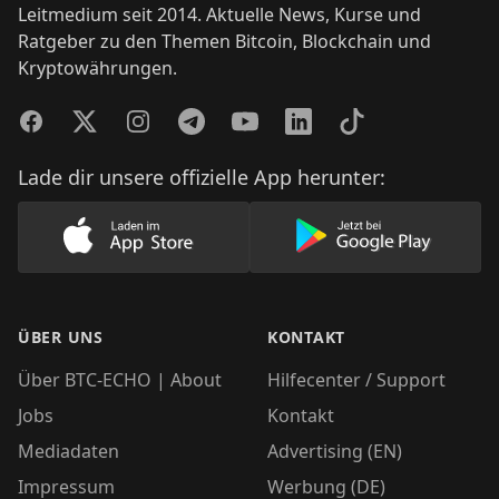
Leitmedium seit 2014. Aktuelle News, Kurse und
Ratgeber zu den Themen Bitcoin, Blockchain und
Kryptowährungen.
Facebook
Twitter
Instagram
Telegram
YouTube
LinkedIn
TikTok
Lade dir unsere offizielle App herunter:
Lade unsere App im AppStore herunter
Lade unsere App
ÜBER UNS
KONTAKT
Über BTC-ECHO | About
Hilfecenter / Support
Jobs
Kontakt
Mediadaten
Advertising (EN)
Impressum
Werbung (DE)