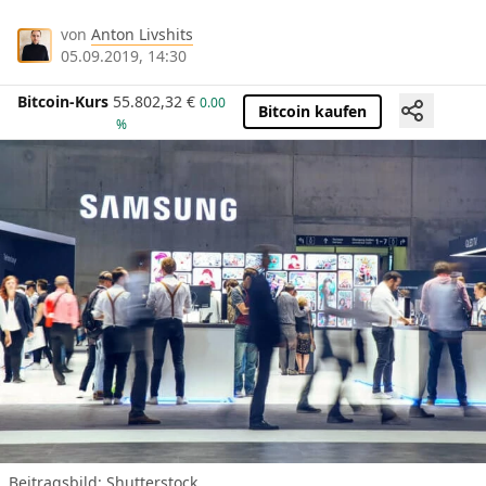
von
Anton Livshits
05.09.2019, 14:30
Bitcoin-Kurs
55.802,32
€
0.00
Bitcoin kaufen
%
Beitragsbild: Shutterstock