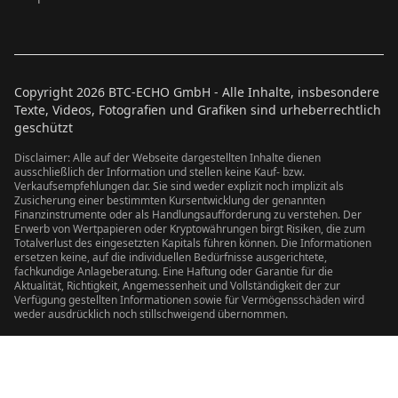
Copyright
2026
BTC-ECHO GmbH - Alle Inhalte, insbesondere
Texte, Videos, Fotografien und Grafiken sind urheberrechtlich
geschützt
Disclaimer: Alle auf der Webseite dargestellten Inhalte dienen
ausschließlich der Information und stellen keine Kauf- bzw.
Verkaufsempfehlungen dar. Sie sind weder explizit noch implizit als
Zusicherung einer bestimmten Kursentwicklung der genannten
Finanzinstrumente oder als Handlungsaufforderung zu verstehen. Der
Erwerb von Wertpapieren oder Kryptowährungen birgt Risiken, die zum
Totalverlust des eingesetzten Kapitals führen können. Die Informationen
ersetzen keine, auf die individuellen Bedürfnisse ausgerichtete,
fachkundige Anlageberatung. Eine Haftung oder Garantie für die
Aktualität, Richtigkeit, Angemessenheit und Vollständigkeit der zur
Verfügung gestellten Informationen sowie für Vermögensschäden wird
weder ausdrücklich noch stillschweigend übernommen.