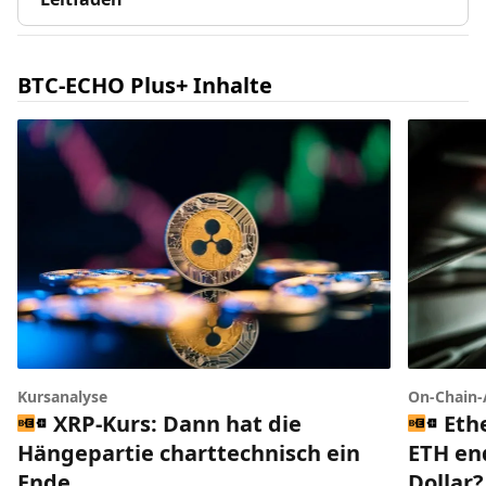
BTC-ECHO Plus+ Inhalte
Kursanalyse
On-Chain-
XRP-Kurs: Dann hat die
Eth
Hängepartie charttechnisch ein
ETH end
Ende
Dollar?