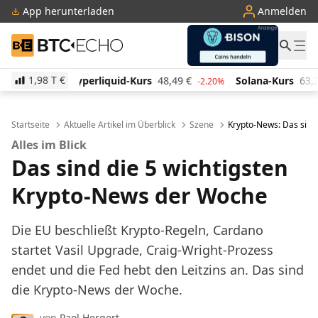
App herunterladen
Anmelden
BTC-ECHO
1,98 T
€
uid-Kurs
48,49
€
Solana-Kurs
63,22
€
TRON-Kur
-2.20%
-1.50%
Startseite
Aktuelle Artikel im Überblick
Szene
Krypto-News: Das sind
Alles im Blick
Das sind die 5 wichtigsten
Krypto-News der Woche
Die EU beschließt Krypto-Regeln, Cardano
startet Vasil Upgrade, Craig-Wright-Prozess
endet und die Fed hebt den Leitzins an. Das sind
die Krypto-News der Woche.
von
Paol Hergert