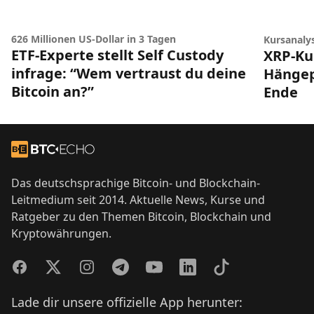
626 Millionen US-Dollar in 3 Tagen
Kursanaly
ETF-Experte stellt Self Custody
XRP-Ku
infrage: “Wem vertraust du deine
Hängep
Bitcoin an?”
Ende
Footer
Zur Startseite
Das deutschsprachige Bitcoin- und Blockchain-
Leitmedium seit 2014. Aktuelle News, Kurse und
Ratgeber zu den Themen Bitcoin, Blockchain und
Kryptowährungen.
Facebook
Twitter
Instagram
Telegram
YouTube
LinkedIn
TikTok
Lade dir unsere offizielle App herunter: