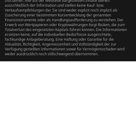
Disclaimer: Alle auf der Webseite dargestellten Inhalte dienen
ausschließlich der Information und stellen keine Kauf- bzw.
Verkaufsempfehlungen dar. Sie sind weder explizit noch implizit als
Zusicherung einer bestimmten Kursentwicklung der genannten
Finanzinstrumente oder als Handlungsaufforderung zu verstehen. Der
Erwerb von Wertpapieren oder Kryptowährungen birgt Risiken, die zum
Totalverlust des eingesetzten Kapitals führen können. Die Informationen
ersetzen keine, auf die individuellen Bedürfnisse ausgerichtete,
fachkundige Anlageberatung. Eine Haftung oder Garantie für die
Aktualität, Richtigkeit, Angemessenheit und Vollständigkeit der zur
Verfügung gestellten Informationen sowie für Vermögensschäden wird
weder ausdrücklich noch stillschweigend übernommen.