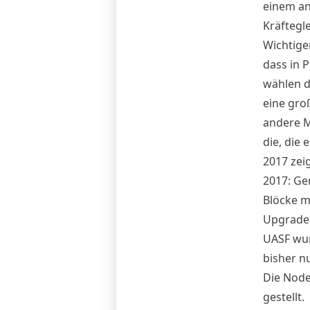
einem an
Kräftegl
Wichtige
dass in 
wählen d
eine gro
andere M
die, die
2017 zei
2017
: Ge
Blöcke m
Upgrade 
UASF wur
bisher n
Die Node
gestellt.