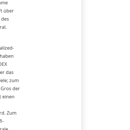
ehme
ft über
 des
al.
alized-
 haben
DEX
er das
iele; zum
n Gros der
t einen
ird. Zum
i-
rale