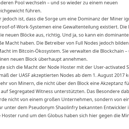
deren Pool wechseln – und so wieder zu einem neuen
eichgewicht führen.
r jedoch ist, dass die Sorge um eine Dominanz der Miner ign
Proof-of-Work-Systemen eine Gewaltenteilung existiert. Die
ie neuen Blöcke aus, richtig. Und ja, so kann ein dominant
ße Macht haben. Die Betreiber von Full Nodes jedoch bilden
acht im Bitcoin-Ökosystem. Sie verwalten die Blockchain –
 einen neuen Block überhaupt annehmen.
gte sich die Macht der Node Hoster mit der
User-activated S
mäß der UASF akzeptierten Nodes ab dem 1. August 2017 k
ehr von Minern, die nicht über den Block eine Akzeptanz fü
auf Segregated Witness unterstützten. Das Besondere dabe
de nicht von einem großen Unternehmen, sondern von e
ur unter dem Pseudonym Shaolinfry bekannten Entwickler ini
 Hoster rund um den Globus haben sich hier gegen die Mi