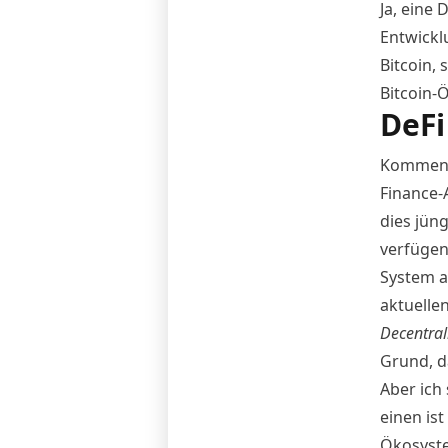
Ja, eine
Entwickl
Bitcoin,
Bitcoin-
DeFi
Kommen w
Finance-
dies jün
verfügen
System a
aktuellen
Decentral
Grund, d
Aber ich
einen is
Ökosystem