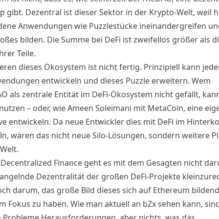
 gibt. Dezentral ist dieser Sektor in der Krypto-Welt, weil hi
dene Anwendungen wie Puzzlestücke ineinandergreifen un
ßes bilden. Die Summe bei DeFi ist zweifellos größer als d
rer Teile.
en dieses Ökosystem ist nicht fertig. Prinzipiell kann jed
endungen entwickeln und dieses Puzzle erweitern. Wem
 als zentrale Entität im DeFi-Ökosystem nicht gefällt, kann
nutzen – oder, wie
Ameen Soleimani mit MetaCoin
, eine eig
ive entwickeln. Da neue Entwickler dies mit DeFi im Hinterk
ln, wären das nicht neue Silo-Lösungen, sondern weitere Pl
Welt.
 Decentralized Finance geht es mit dem Gesagten nicht dar
angelnde Dezentralität der großen DeFi-Projekte kleinzure
och darum, das große Bild dieses sich auf Ethereum bilden
im Fokus zu haben. Wie man aktuell an bZx sehen kann, sind
n Probleme Herausforderungen, aber nichts, was das