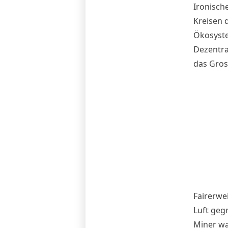
Ironisch
Kreisen 
Ökosyste
Dezentral
das Gros 
Fairerwe
Luft gegr
Miner
wa