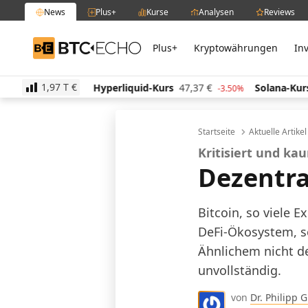
News
Plus+
Kurse
Analysen
Reviews
Plus+
Kryptowährungen
In
BTC-ECHO
1,97 T
€
Hyperliquid-Kurs
47,37
€
Solana-Kurs
63,07
€
-0.60%
-3.50%
-
Startseite
Aktuelle Artike
Kritisiert und k
Dezentra
Bitcoin, so viele E
DeFi-Ökosystem, s
Ähnlichem nicht de
unvollständig.
von
Dr. Philipp 