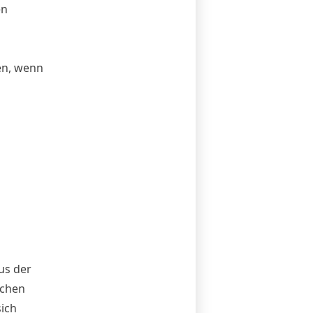
en
ßen, wenn
us der
schen
ich