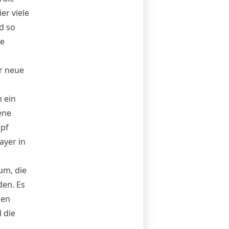
er viele
d so
ie
er neue
 ein
ene
opf
ayer in
um, die
den. Es
den
 die