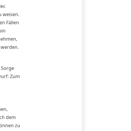
lec
u weisen.
en Fällen
oin
rnehmen,
 werden.
 Sorge
wurf: Zum
men,
ich dem
können zu