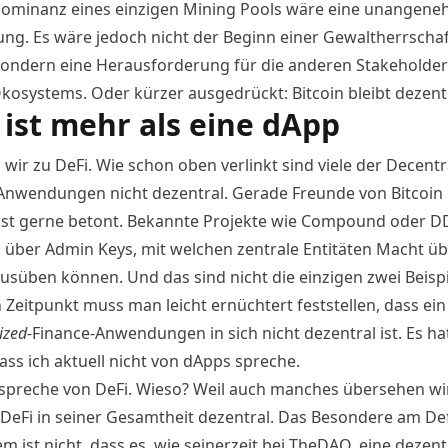
 Dominanz eines einzigen Mining Pools wäre eine unangen
ung. Es wäre jedoch nicht der Beginn einer Gewaltherrscha
 sondern eine Herausforderung für die anderen Stakeholder
Ökosystems. Oder kürzer ausgedrückt: Bitcoin bleibt dezentr
 ist mehr als eine dApp
ir zu DeFi. Wie schon oben verlinkt sind viele der Decentr
Anwendungen nicht dezentral. Gerade Freunde von Bitcoin
gst gerne betont. Bekannte Projekte wie Compound oder D
 über Admin Keys, mit welchen zentrale Entitäten Macht üb
usüben können. Und das sind nicht die einzigen zwei Beisp
 Zeitpunkt muss man leicht ernüchtert feststellen, dass ei
ized-
Finance-Anwendungen in sich nicht dezentral ist. Es ha
ass ich aktuell nicht von dApps spreche.
 spreche von DeFi. Wieso? Weil auch manches übersehen w
t DeFi in seiner Gesamtheit dezentral. Das Besondere am Def
 ist nicht, dass es, wie seinerzeit bei
TheDAO
, eine dezent