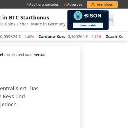
App herunterladen
Advertise
Anmelden
€ in BTC Startbonus
le Coins sicher "Made in Germany"
Cardano-Kurs
0,165264
€
Zcash-Kurs
424,00
€
-1.40%
-2.10%
-
iel kritisiert und kaum verstanden
entralisiert. Das
n Keys und
 jedoch