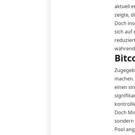
aktuell 
zeigte, 
Doch ins
sich auf 
reduzier
während 
Bitc
Zugegeb
machen. 
einen si
signifika
kontroll
Doch Min
sondern 
Pool ang