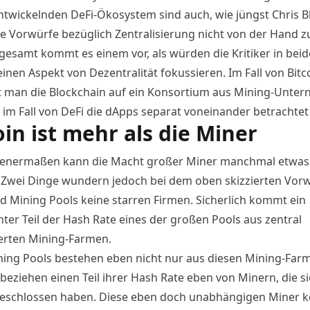
entwickelnden DeFi-Ökosystem sind auch, wie jüngst
Chris B
die Vorwürfe bezüglich Zentralisierung nicht von der Hand z
gesamt kommt es einem vor, als würden die Kritiker in beid
einen Aspekt von Dezentralität fokussieren. Im Fall von Bitc
t man die Blockchain auf ein Konsortium aus Mining-Unte
im Fall von DeFi die dApps separat voneinander betrachtet
oin ist mehr als die Miner
enermaßen kann die Macht großer Miner manchmal etwas
Zwei Dinge wundern jedoch bei dem oben skizzierten Vor
nd Mining Pools keine starren Firmen. Sicherlich kommt ein
nter Teil der Hash Rate eines der großen Pools aus zentral
ierten Mining-Farmen.
ing Pools bestehen eben nicht nur aus diesen Mining-Far
beziehen einen Teil ihrer Hash Rate eben von Minern, die s
eschlossen haben. Diese eben doch unabhängigen Miner 