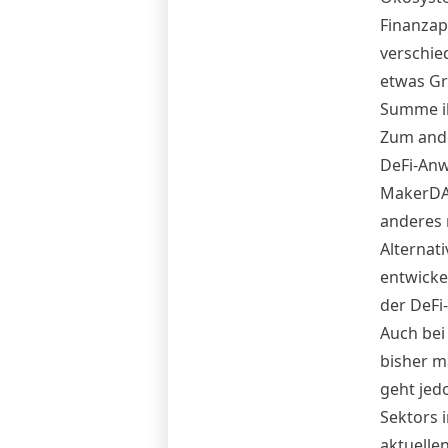
Finanzapp
verschie
etwas Gro
Summe ih
Zum ander
DeFi-Anw
MakerDAO
anderes 
Alternat
entwicke
der DeFi-
Auch bei
bisher m
geht jed
Sektors 
aktuelle