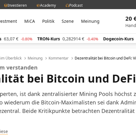
Investieren
Academy
Podcast
20 
vestment
MiCA
Politik
Szene
Meinung
Hand
TRON-Kurs
0,282914
€
Dogecoin-Kurs
0,059324
€
0.80%
-0.40%
l im Überblick
Meinung
Kommentar
Dezentralität bei Bitcoin und DeFi: V
aum verstanden
lität bei Bitcoin und DeFi
xperten, ist dank zentralisierter Mining Pools höchst z
o wiederum die Bitcoin-Maximalisten sei dank Admi
zentral. Beide Kritikpunkte betrachten Dezentralität
Giese