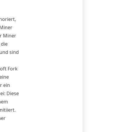
oriert,
 Miner
er Miner
 die
 und sind
oft Fork
eine
r ein
i: Diese
inem
tiiert.
ner